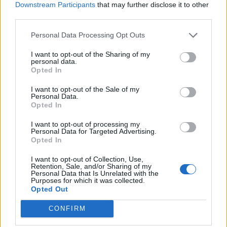
Downstream Participants
that may further disclose it to other
third parties.
Personal Data Processing Opt Outs
I want to opt-out of the Sharing of my
personal data.
Opted In
magnifiques patineuses offrent une performance
I want to opt-out of the Sale of my
Personal Data.
inoubliable sur la chanson «Bohemian Rhapsody»
Opted In
Recette
I want to opt-out of processing my
Personal Data for Targeted Advertising.
Opted In
I want to opt-out of Collection, Use,
Retention, Sale, and/or Sharing of my
Personal Data that Is Unrelated with the
Purposes for which it was collected.
Opted Out
CONFIRM