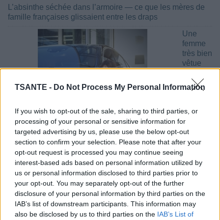
L’absinthe séchée dans l’armoire — ce que les mères de
famille françaises glissaient entre les draps
Une
femme
très bien
vêtue
entre
dans
TSANTE -
Do Not Process My Personal Information
une
banque,
If you wish to opt-out of the sale, sharing to third parties, or
à Paris,
processing of your personal or sensitive information for
et
targeted advertising by us, please use the below opt-out
section to confirm your selection. Please note that after your
opt-out request is processed you may continue seeing
demande à emprunter ....
interest-based ads based on personal information utilized by
us or personal information disclosed to third parties prior to
Ces
your opt-out. You may separately opt-out of the further
disclosure of your personal information by third parties on the
IAB’s list of downstream participants. This information may
also be disclosed by us to third parties on the
IAB’s List of