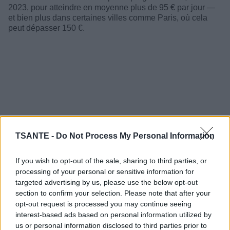
2023, pour atteindre en moyenne plus de 95 € par jour —
et bien plus dans certaines villes comme Paris, où cela
peut dépasser 150 €.
TSANTE -
Do Not Process My Personal Information
If you wish to opt-out of the sale, sharing to third parties, or
processing of your personal or sensitive information for
targeted advertising by us, please use the below opt-out
section to confirm your selection. Please note that after your
Malgré les aides partielles de l’État, ces montants pèsent
opt-out request is processed you may continue seeing
lourd dans le budget des retraités… sans toujours garantir
interest-based ads based on personal information utilized by
une qualité de vie optimale : personnel surchargé,
us or personal information disclosed to third parties prior to