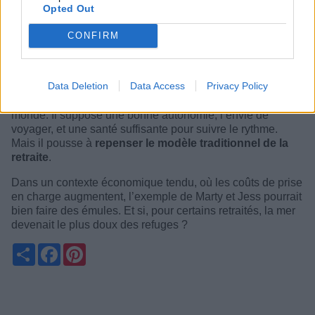
Ils soulignent également le confort des cabines, la qualité
Opted Out
de l’accueil du personnel, et l’ambiance sereine qui règne
CONFIRM
à bord. Pas de factures, pas de tâches ménagères, pas de
stress : tout est pensé pour leur bien-être.
💡 Une solution marginale… mais inspirante
Data Deletion
Data Access
Privacy Policy
Ce choix de vie atypique ne conviendra pas à tout le
monde. Il suppose une bonne autonomie, l’envie de
voyager, et une santé suffisante pour suivre le rythme.
Mais il pousse à
repenser le modèle traditionnel de la
retraite
.
Dans un contexte économique tendu, où les coûts de prise
en charge augmentent, l’exemple de Marty et Jess pourrait
bien faire des émules. Et si, pour certains retraités, la mer
devenait le plus doux des refuges ?
Partager
Facebook
Pinterest