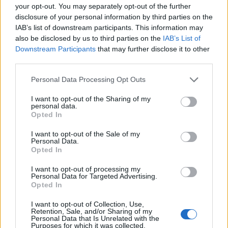
sentiment d’isolement, perte d’autonomie.
your opt-out. You may separately opt-out of the further
disclosure of your personal information by third parties on the
🚢 La mer comme maison : un choix de vie étonnant
IAB’s list of downstream participants. This information may
also be disclosed by us to third parties on the
IAB’s List of
Face à cette réalité, Marty et Jess ont opté pour une
solution radicalement différente :
vivre en croisière toute
Downstream Participants
that may further disclose it to other
l’année
. Depuis juin 2022, ils enchaînent les voyages à
third parties.
bord de navires de la compagnie Princess Cruises. En
seulement deux ans, ils ont déjà embarqué pour 51
Personal Data Processing Opt Outs
croisières consécutives.
I want to opt-out of the Sharing of my
personal data.
Selon eux, ce style de vie est
plus abordable
qu’un
Opted In
Ehpad et bien plus enrichissant. Tous les services sont
inclus : repas, ménage, animations, service de chambre…
I want to opt-out of the Sale of my
Sans oublier le plaisir de découvrir chaque semaine de
Personal Data.
nouveaux horizons.
Opted In
🧘 Une routine en mer, loin du quotidien classique
I want to opt-out of processing my
Personal Data for Targeted Advertising.
Opted In
Contrairement à l’image que l’on pourrait se faire d’une vie
nomade, le couple s’est créé une véritable routine à bord.
I want to opt-out of Collection, Use,
Tennis de table, soirées animées, balades sur le pont…
Retention, Sale, and/or Sharing of my
leur quotidien est rythmé, sécurisé et adapté à leur âge.
Personal Data that Is Unrelated with the
Purposes for which it was collected.