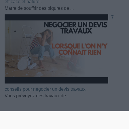
efficace et naturel.
Marre de souffrir des piqures de ...
7
conseils pour négocier un devis travaux
Vous prévoyez des travaux de ...