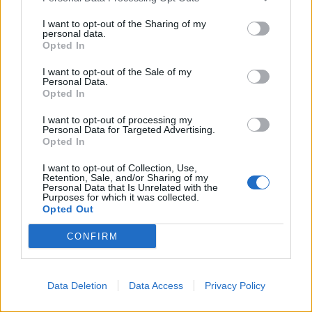
interminables… La constipation est un trouble fréquent,
souvent sous-estimé. Et si un simple mouvement du corps,
I want to opt-out of the Sharing of my
inspiré du yoga et réalisable chez soi en quelques
personal data.
minutes, pouvait aider le transit à se relancer
Opted In
naturellement ?
I want to opt-out of the Sale of my
Personal Data.
Vidéos
Opted In
Lire la suite...
I want to opt-out of processing my
Personal Data for Targeted Advertising.
Pourquoi les dattes sont bénéfiques
Opted In
pour l’organisme
I want to opt-out of Collection, Use,
Retention, Sale, and/or Sharing of my
Personal Data that Is Unrelated with the
Catégorie :
Santé Naturelle
Purposes for which it was collected.
Opted Out
CONFIRM
Data Deletion
Data Access
Privacy Policy