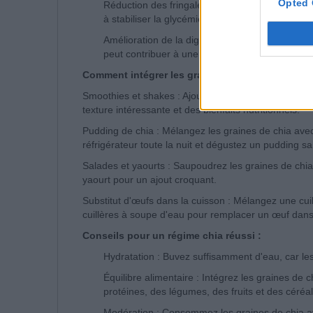
Opted 
Réduction des fringales : La capacité des grain
à stabiliser la glycémie, réduisant ainsi les frin
Amélioration de la digestion : Les fibres aliment
peut contribuer à une meilleure régulation du p
Comment intégrer les graines de chia dans votre
Smoothies et shakes : Ajoutez une cuillère à soupe
texture intéressante et des bienfaits nutritionnels.
Pudding de chia : Mélangez les graines de chia avec 
réfrigérateur toute la nuit et dégustez un pudding sa
Salades et yaourts : Saupoudrez les graines de chi
yaourt pour un ajout croquant.
Substitut d'œufs dans la cuisson : Mélangez une cuil
cuillères à soupe d'eau pour remplacer un œuf dans 
Conseils pour un régime chia réussi :
Hydratation : Buvez suffisamment d'eau, car les
Équilibre alimentaire : Intégrez les graines de
protéines, des légumes, des fruits et des céréa
Modération : Consommez les graines de chia av