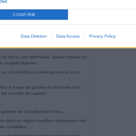
Out
es de chia à absorber de l'eau peut contribuer
gales et les grignotages.
CONFIRM
aires favorisent une digestion saine, ce qui
oids.
 régime alimentaire :
Data Deletion
Data Access
Privacy Policy
 de graines de chia à vos smoothies pour une
du lait ou une alternative, laissez reposer au
in au petit-déjeuner.
a sur vos salades ou mélangez-les à votre
lère à soupe de graines de chia avec trois
les recettes de cuisson.
 graines de chia absorbent l'eau.
 chia dans un régime équilibré comprenant des
les complètes.
ec modération pour éviter un trop grand