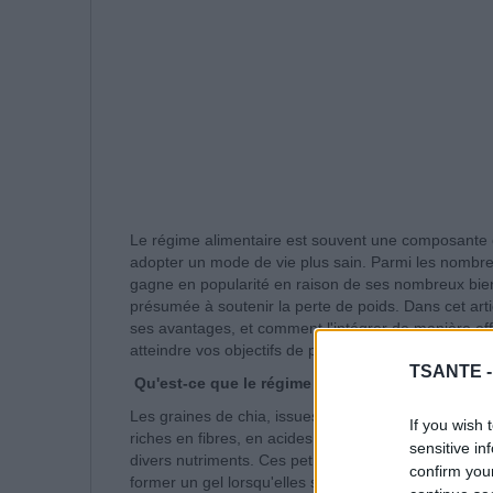
Le régime alimentaire est souvent une composante c
adopter un mode de vie plus sain. Parmi les nombre
gagne en popularité en raison de ses nombreux bienf
présumée à soutenir la perte de poids. Dans cet arti
ses avantages, et comment l'intégrer de manière eff
atteindre vos objectifs de perte de poids.
TSANTE 
Qu'est-ce que le régime chia ?
Les graines de chia, issues de la plante Salvia hispa
If you wish 
riches en fibres, en acides gras oméga-3, en protéi
sensitive in
divers nutriments. Ces petites graines ont la capaci
confirm you
former un gel lorsqu'elles sont mélangées avec des 