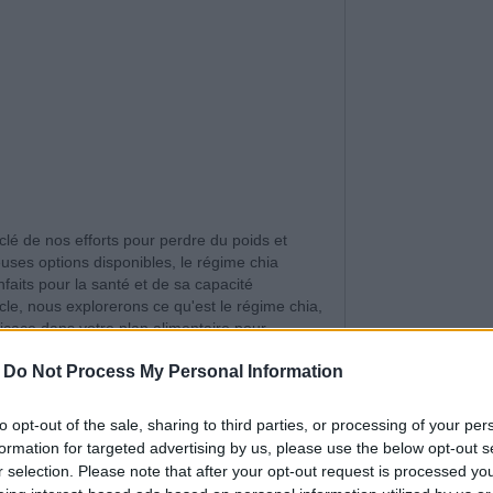
lé de nos efforts pour perdre du poids et
uses options disponibles, le régime chia
aits pour la santé et de sa capacité
cle, nous explorerons ce qu'est le régime chia,
icace dans votre plan alimentaire pour
-
Do Not Process My Personal Information
nica, sont
to opt-out of the sale, sharing to third parties, or processing of your per
nes et en
formation for targeted advertising by us, please use the below opt-out s
té unique de
r selection. Please note that after your opt-out request is processed y
5 trucs faciles po
liquides, ce