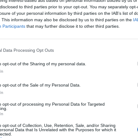
eing interest-based ads based on personal information utilized by us or
vous débarrasser 
digestion.
5 ASTUCES DE 
disclosed to third parties prior to your opt-out. You may separately opt-
MÈRE POUR DÉBOU
losure of your personal information by third parties on the IAB’s list of
ÉVIER
. This information may also be disclosed by us to third parties on the
IA
Participants
that may further disclose it to other third parties.
Je fais un
commentaire ?
l Data Processing Opt Outs
SALADE CHOU B
CAROTTE ET BAIES
o opt-out of the Sharing of my personal data.
In
o opt-out of the Sale of my Personal Data.
Les Japonais son
In
réputés pour vivre
 :
UN SECRET JAPO
to opt-out of processing my Personal Data for Targeted
ÊTRE HEUREUX ET V
ing.
aines de chia absorbent l'eau et forment un gel
JUSQU’À 100 ANS
In
 la satiété.
sont riches en nutriments essentiels tels que
o opt-out of Collection, Use, Retention, Sale, and/or Sharing
ersonal Data that Is Unrelated with the Purposes for which it
xydants, les vitamines et les minéraux.
lected.