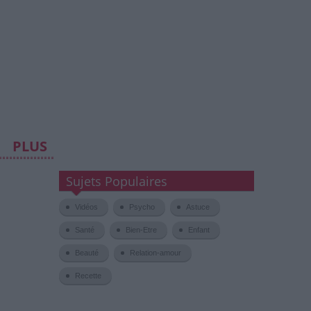
PLUS
Sujets Populaires
Vidéos
Psycho
Astuce
Santé
Bien-Etre
Enfant
Beauté
Relation-amour
Recette