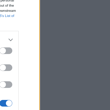
 personal
...
GRAND-
out of the
CHER UN
 downstream
B’s List of
LANC
t
 ...
NAIS POUR
IVRE