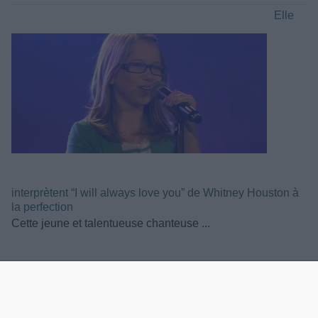
Elle
interprètent “I will always love you” de Whitney Houston à
la perfection
Cette jeune et talentueuse chanteuse ...