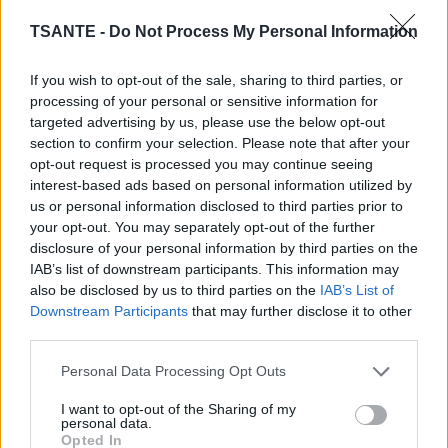
TSANTE -
Do Not Process My Personal Information
If you wish to opt-out of the sale, sharing to third parties, or
processing of your personal or sensitive information for
targeted advertising by us, please use the below opt-out
section to confirm your selection. Please note that after your
opt-out request is processed you may continue seeing
interest-based ads based on personal information utilized by
us or personal information disclosed to third parties prior to
your opt-out. You may separately opt-out of the further
Dans les premières lettres du mot grec ἰχθύς (ichthys), les
disclosure of your personal information by third parties on the
chrétiens voyaient une abréviation de "Jésus-Christ, Fils
IAB’s list of downstream participants. This information may
de Dieu, Sauveur".
also be disclosed by us to third parties on the
IAB’s List of
Autrefois utilisé comme signe de reconnaissance secrète
Downstream Participants
that may further disclose it to other
entre les chrétiens persécutés, il est aujourd’hui un
third parties.
symbole d’appartenance religieuse.
Personal Data Processing Opt Outs
Collé sur une voiture, il indique souvent que le conducteur
est croyant et souhaite affirmer sa foi chrétienne de
I want to opt-out of the Sharing of my
manière discrète.
personal data.
Opted In