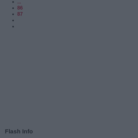
...
86
87
Flash Info