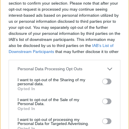
section to confirm your selection. Please note that after your
opt-out request is processed you may continue seeing
interest-based ads based on personal information utilized by
Aujourd’hui, nous allons vous montrer comment vous
us or personal information disclosed to third parties prior to
pouvez préparer votre propre vinaigre de cidre de pomme.
your opt-out. You may separately opt-out of the further
disclosure of your personal information by third parties on the
Lire la suite...
IAB’s list of downstream participants. This information may
also be disclosed by us to third parties on the
IAB’s List of
Les meilleurs pommes de terre
Downstream Participants
that may further disclose it to other
third parties.
rôties au parmesan… Une recette
croustillante !
Personal Data Processing Opt Outs
I want to opt-out of the Sharing of my
Catégorie :
Recettes
personal data.
Opted In
I want to opt-out of the Sale of my
Personal Data.
Opted In
I want to opt-out of processing my
Personal Data for Targeted Advertising.
Opted In