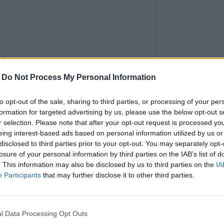
ploc
-
Do Not Process My Personal Information
es
|
Affichages : 6376
 meilleur qu'un bon pain maison chaud qui sort
s d'embaumer la maison avec une délicieuse
to opt-out of the sale, sharing to third parties, or processing of your per
i cuit, nous avons un savoureux pain à
formation for targeted advertising by us, please use the below opt-out s
e temps de le dire, vous aurez mangé tout le
r selection. Please note that after your opt-out request is processed y
l est bon.
eing interest-based ads based on personal information utilized by us or
disclosed to third parties prior to your opt-out. You may separately opt-
losure of your personal information by third parties on the IAB’s list of
. This information may also be disclosed by us to third parties on the
IA
Participants
that may further disclose it to other third parties.
r ses cubes de bouillon maison
es
|
Affichages : 6559
l Data Processing Opt Outs
Des chercheurs 