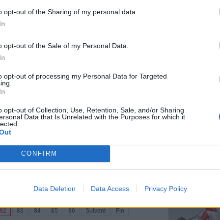
 très simples que vous pourrez adapter selon
L'ÂGE AUQUEL 
l'Université du Ne
etits cubes préparés à l’avance, vont vous
o opt-out of the Sharing of my personal data.
SOMMES LE PLUS
tidien et vous permettre de manger plus
In
SUSCEPTIBLES D'ÊT
INFIDÈLES
o opt-out of the Sale of my Personal Data.
In
to opt-out of processing my Personal Data for Targeted
La papaye est ré
ing.
e grand-mère ? Alors essayez
In
pour ses nombreu
FEUILLES DE PAP
FAÇONS DE LES UTI
o opt-out of Collection, Use, Retention, Sale, and/or Sharing
SOUTENIR LA SANTÉ
es
|
Affichages : 80618
ersonal Data that Is Unrelated with the Purposes for which it
lected.
cette recette très appétissante régalera tout le
Out
e plus d’essayer notre ragoût de bœuf, c’est
ite en ce froid d’hiver.
CONFIRM
Simple à réaliser 
très efficace, ...
Hiver
TRANSFORMEZ
Data Deletion
Data Access
Privacy Policy
L’ABDOMEN, LES BRA
JAMBES EN UN TEM
82
83
84
85
86
Suivant
Fin