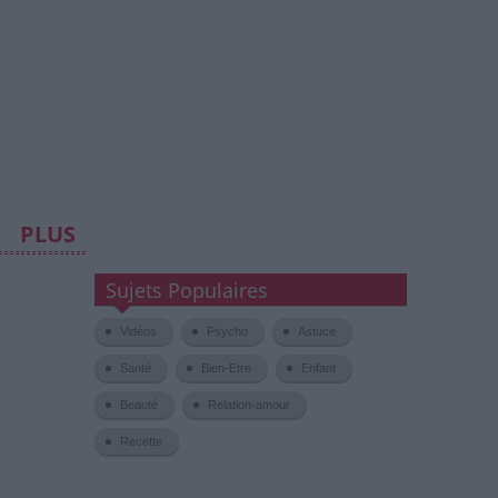
PLUS
Sujets Populaires
Vidéos
Psycho
Astuce
Santé
Bien-Etre
Enfant
Beauté
Relation-amour
Recette