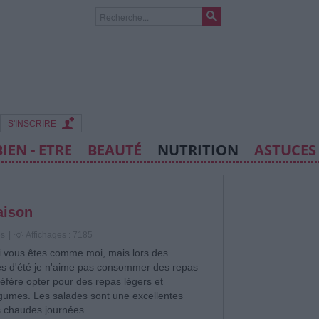
S'INSCRIRE
BIEN - ETRE
BEAUTÉ
NUTRITION
ASTUCES
aison
es
|
Affichages : 7185
si vous êtes comme moi, mais lors des
s d'été je n'aime pas consommer des repas
préfère opter pour des repas légers et
gumes. Les salades sont une excellentes
s chaudes journées.