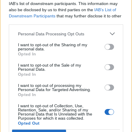
café.
IAB’s list of downstream participants. This information may
also be disclosed by us to third parties on the
IAB’s List of
L’Astuce Naturelle et Étonnante Pour
Downstream Participants
that may further disclose it to other
Éloigner les Guêpes de Votre Table
third parties.
Personal Data Processing Opt Outs
I want to opt-out of the Sharing of my
personal data.
Opted In
I want to opt-out of the Sale of my
Personal Data.
Opted In
I want to opt-out of processing my
Personal Data for Targeted Advertising.
Opted In
I want to opt-out of Collection, Use,
Retention, Sale, and/or Sharing of my
Quand les beaux jours reviennent, les repas en
Personal Data that Is Unrelated with the
extérieur deviennent un vrai plaisir… jusqu’à ce que
Purposes for which it was collected.
Opted Out
les guêpes s’invitent à la fête ! Redoutées pour leurs
piqûres douloureuses et leur attirance pour les