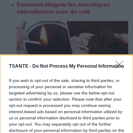
Comment éloigner les moustiques
naturellement avec du café
TSANTE -
Do Not Process My Personal Information
If you wish to opt-out of the sale, sharing to third parties, or
processing of your personal or sensitive information for
Il est vrai que l'addiction au café est une des plus
targeted advertising by us, please use the below opt-out
grandes habitudes de ces deux derniers siècles,
section to confirm your selection. Please note that after your
surtout lorsque le café des salons avait remplacé
opt-out request is processed you may continue seeing
l'alcool et le vin des tavernes.
Si vous êtes aussi un
interest-based ads based on personal information utilized by
dépendant de cette boisson stimulante, sachez que
us or personal information disclosed to third parties prior to
vous faites toujours l'erreur de boire toute la tasse en
your opt-out. You may separately opt-out of the further
jetant le résidu, que l'on peut appeler le marc du
disclosure of your personal information by third parties on the