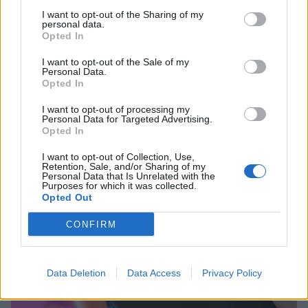
effectué. En revanche, plusieurs indices peuvent vous
I want to opt-out of the Sharing of my
personal data.
mettre sur la piste. Aucun ne permet de le confirmer à lui
Opted In
seul, mais leur accumulation peut être révélatrice.
I want to opt-out of the Sale of my
Lire la suite...
Personal Data.
Opted In
Pourquoi redémarrer son téléphone
I want to opt-out of processing my
une fois par semaine peut être utile
Personal Data for Targeted Advertising.
Opted In
Catégorie :
Astuces
I want to opt-out of Collection, Use,
Retention, Sale, and/or Sharing of my
Personal Data that Is Unrelated with the
Purposes for which it was collected.
Opted Out
CONFIRM
Data Deletion
Data Access
Privacy Policy