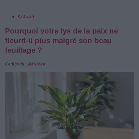
Astuce
Pourquoi votre lys de la paix ne
fleurit-il plus malgré son beau
feuillage ?
Catégorie :
Astuces