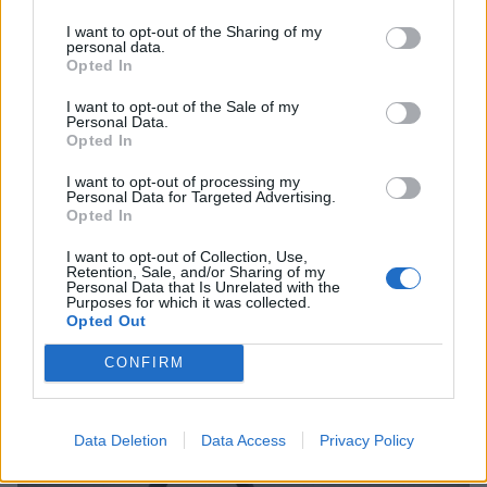
I want to opt-out of the Sharing of my
Santé
personal data.
Sport
Opted In
Lire la suite...
I want to opt-out of the Sale of my
Personal Data.
Marcher vite pour vivre plus
Opted In
longtemps : mythe ou réalité ?
I want to opt-out of processing my
Personal Data for Targeted Advertising.
Opted In
Catégorie :
Sport
I want to opt-out of Collection, Use,
Retention, Sale, and/or Sharing of my
Personal Data that Is Unrelated with the
Purposes for which it was collected.
Opted Out
CONFIRM
Data Deletion
Data Access
Privacy Policy