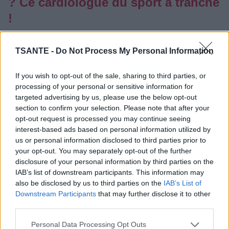
? Ce cardiologue du sport a tranché
!
Catégorie :
Sport
TSANTE -
Do Not Process My Personal Information
If you wish to opt-out of the sale, sharing to third parties, or
processing of your personal or sensitive information for
targeted advertising by us, please use the below opt-out
section to confirm your selection. Please note that after your
opt-out request is processed you may continue seeing
interest-based ads based on personal information utilized by
us or personal information disclosed to third parties prior to
your opt-out. You may separately opt-out of the further
disclosure of your personal information by third parties on the
IAB’s list of downstream participants. This information may
also be disclosed by us to third parties on the
IAB’s List of
La marche peut suffire
pour rester en bonne santé
Downstream Participants
that may further disclose it to other
cardiovasculaire
, surtout si elle est
régulière,
third parties.
suffisamment intense et assez longue
. Mais
pour une
forme “complète” et durable
, elle gagne à être
Personal Data Processing Opt Outs
complétée.