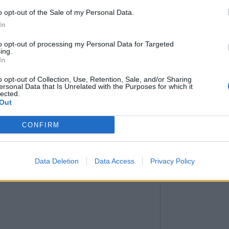
o opt-out of the Sale of my Personal Data.
atement après ce geste.
In
to opt-out of processing my Personal Data for Targeted
ing.
In
o opt-out of Collection, Use, Retention, Sale, and/or Sharing
ersonal Data that Is Unrelated with the Purposes for which it
lected.
Out
CONFIRM
Data Deletion
Data Access
Privacy Policy