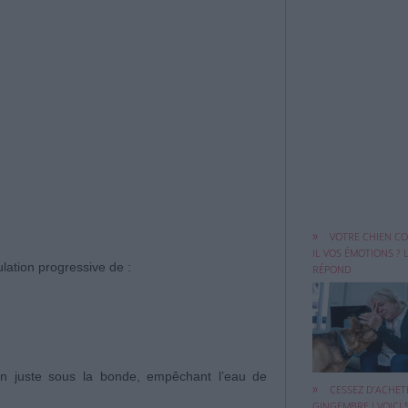
Ce que de nomb
propriétaires de ..
VOTRE CHIEN C
IL VOS ÉMOTIONS ? 
lation progressive de :
RÉPOND
Le gingembre es
n juste sous la bonde, empêchant l’eau de
CESSEZ D’ACHET
quelque chose q
GINGEMBRE ! VOICI 