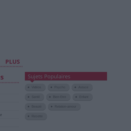
PLUS
es
Sujets Populaires
Vidéos
Psycho
Astuce
Santé
Bien-Etre
Enfant
Beauté
Relation-amour
ur
Recette