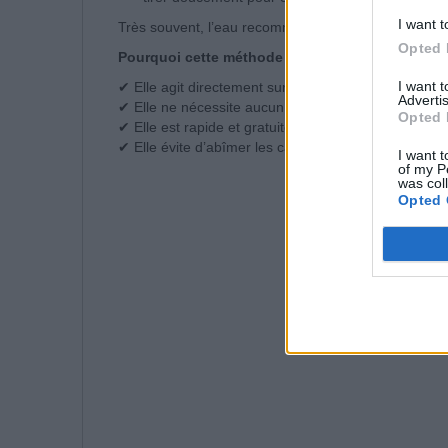
I want t
Très souvent, l’eau recommence à s’écouler immédi
Opted 
Pourquoi cette méthode est efficace
I want 
✔ Elle agit directement sur la cause du problème
Advertis
✔ Elle ne nécessite aucun produit chimique
Opted 
✔ Elle est rapide et gratuite
✔ Elle évite d’abîmer les canalisations
I want t
of my P
was col
Opted 