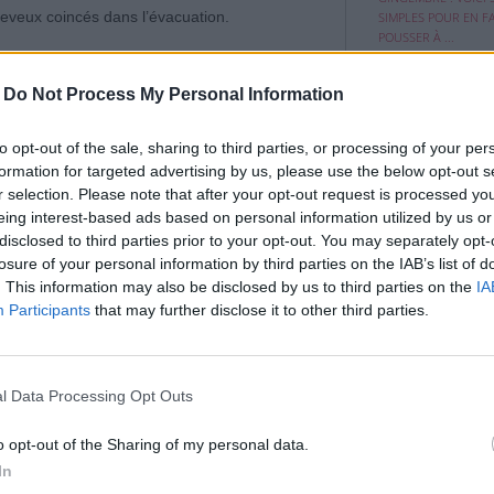
nous ...
eveux coincés dans l’évacuation.
SIMPLES POUR EN F
POUSSER À ...
-
Do Not Process My Personal Information
Votre canapé en 
to opt-out of the sale, sharing to third parties, or processing of your per
aurait besoin ...
formation for targeted advertising by us, please use the below opt-out s
UN TRUC TRÈS S
r selection. Please note that after your opt-out request is processed y
POUR NETTOYER UN
eing interest-based ads based on personal information utilized by us or
EN TISSU
disclosed to third parties prior to your opt-out. You may separately opt-
losure of your personal information by third parties on the IAB’s list of
. This information may also be disclosed by us to third parties on the
IA
Participants
that may further disclose it to other third parties.
e dès la bonde, sans démonter le siphon. Ce
l Data Processing Opt Outs
o opt-out of the Sharing of my personal data.
ochet, d’un fil rigide ou d’un outil simple,
In