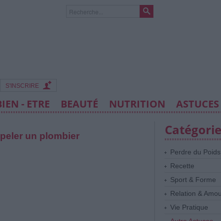
S'INSCRIRE
BIEN - ETRE
BEAUTÉ
NUTRITION
ASTUCES
Catégori
peler un plombier
Perdre du Poids
Recette
Sport & Forme
Relation & Amo
Vie Pratique