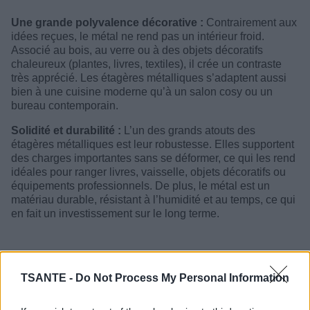
Une grande polyvalence décorative :
Contrairement aux
idées reçues, le métal ne rend pas un intérieur froid.
Associé au bois, au verre ou à des objets décoratifs
chaleureux (plantes, livres, textiles), il crée un contraste
très apprécié. Les étagères métalliques s’adaptent aussi
bien à une cuisine moderne qu’à un salon cosy ou un
bureau contemporain.
Solidité et durabilité :
L’un des grands atouts des
étagères métalliques est leur robustesse. Elles supportent
des charges importantes sans se déformer, ce qui les rend
idéales pour ranger livres, vaisselle, objets décoratifs ou
équipements professionnels. De plus, le métal est un
matériau durable, résistant à l’humidité et au temps, ce qui
en fait un investissement sur le long terme.
TSANTE -
Do Not Process My Personal Information