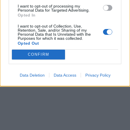
structure fine donne une impression d’espace et évite
I want to opt-out of processing my
l’effet massif de certains meubles traditionnels.
Personal Data for Targeted Advertising.
Opted In
Un choix en phase avec les modes de vie actuels :
Nos
intérieurs évoluent avec nos habitudes : télétravail, besoin
I want to opt-out of Collection, Use,
Retention, Sale, and/or Sharing of my
de rangement modulable, décoration plus fonctionnelle.
Personal Data that Is Unrelated with the
Les étagères métalliques répondent parfaitement à ces
Purposes for which it was collected.
nouveaux usages. Modulables, faciles à installer et
Opted Out
souvent évolutives, elles s’adaptent aux changements de
vie et aux envies déco.
CONFIRM
Data Deletion
Data Access
Privacy Policy