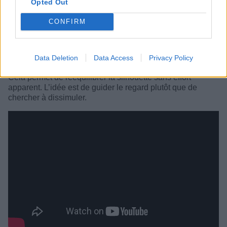
Opted Out
CONFIRM
Structurer la tenue avec les bons détails :
Les détails
font souvent toute la différence. Une veste légèrement
cintrée, un haut avec un joli tombé ou encore un décolleté
Data Deletion
Data Access
Privacy Policy
bien choisi peuvent attirer le regard vers le haut du corps.
Cela permet de rééquilibrer la silhouette sans effort
apparent. L’idée est de guider le regard plutôt que de
chercher à dissimuler.