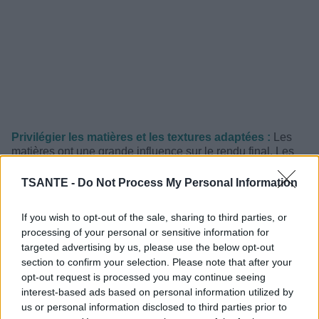
Privilégier les matières et les textures adaptées :
Les
matières ont une grande influence sur le rendu final. Les
tissus trop épais ou rigides ont tendance à accentuer les
volumes, tandis que les matières fluides et légèrement
TSANTE -
Do Not Process My Personal Information
structurées apportent de la légèreté. Le choix du textile
permet ainsi d’adoucir les formes et de créer une
If you wish to opt-out of the sale, sharing to third parties, or
silhouette plus équilibrée.
processing of your personal or sensitive information for
targeted advertising by us, please use the below opt-out
Jouer avec les couleurs et les lignes :
Les couleurs
section to confirm your selection. Please note that after your
peuvent aider à structurer une tenue. Les tons plus
sombres ont tendance à affiner visuellement, tandis que
opt-out request is processed you may continue seeing
les looks monochromes créent une continuité qui allonge
interest-based ads based on personal information utilized by
la silhouette. Les lignes verticales, discrètes, peuvent
us or personal information disclosed to third parties prior to