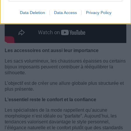
Data Deletion
Data Access
Privacy Policy
Les accessoires ont aussi leur importance
Les sacs volumineux, les chaussures épaisses ou certains
bijoux imposants peuvent contribuer à rééquilibrer la
silhouette.
L’objectif est de créer une allure globale plus structurée et
plus présente.
L’essentiel reste le confort et la confiance
Les spécialistes de la mode rappellent qu’aucune
morphologie n’est idéale ou “parfaite”. Aujourd’hui, les
tendances valorisent davantage le style personnel,
l’élégance naturelle et le confort plutôt que des standards