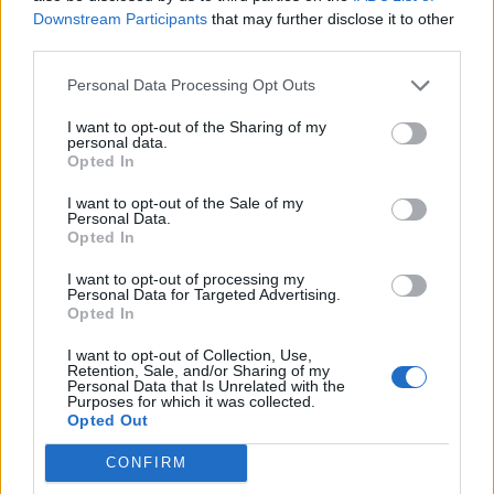
conseillers mode recommandent plutôt :
Downstream Participants
that may further disclose it to other
third parties.
les tons clairs ;
les imprimés ;
Personal Data Processing Opt Outs
les rayures horizontales ;
ou les contrastes doux.
I want to opt-out of the Sharing of my
personal data.
Opted In
Les matières satinées ou légèrement brillantes peuvent
également apporter davantage de volume visuel.
I want to opt-out of the Sale of my
Personal Data.
Choisir des coupes moins ajustées
Opted In
Les vêtements extrêmement serrés accentuent souvent la
I want to opt-out of processing my
finesse du corps.
Personal Data for Targeted Advertising.
Opted In
Les coupes légèrement fluides, droites ou oversize
équilibré permettent généralement d’obtenir un rendu plus
I want to opt-out of Collection, Use,
harmonieux tout en restant élégant.
Retention, Sale, and/or Sharing of my
Personal Data that Is Unrelated with the
Purposes for which it was collected.
Opted Out
CONFIRM