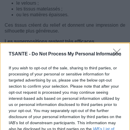
le velours ;
les tissus matelassés ;
ou les matières épaisses.
Ces tissus créent du relief et donnent une impression de
silhouette plus généreuse.
Les superpositions restent très efficaces
Les stylistes utilisent souvent le “layering” pour ajouter du
TSANTE -
Do Not Process My Personal Information
volume de manière élégante. Quelques exemples :
If you wish to opt-out of the sale, sharing to third parties, or
une chemise sous un pull ;
une veste structurée ;
processing of your personal or sensitive information for
un cardigan long ;
targeted advertising by us, please use the below opt-out
ou un trench légèrement oversize.
section to confirm your selection. Please note that after your
opt-out request is processed you may continue seeing
Ces superpositions permettent de casser l’effet trop élancé
interest-based ads based on personal information utilized by
de certaines silhouettes.
us or personal information disclosed to third parties prior to
your opt-out. You may separately opt-out of the further
Les couleurs claires et les motifs peuvent aider
disclosure of your personal information by third parties on the
Les vêtements foncés ont tendance à affiner visuellement
IAB’s list of downstream participants. This information may
la silhouette. Pour paraître plus enrobée, beaucoup de
also be disclosed by us to third parties on the
IAB’s List of