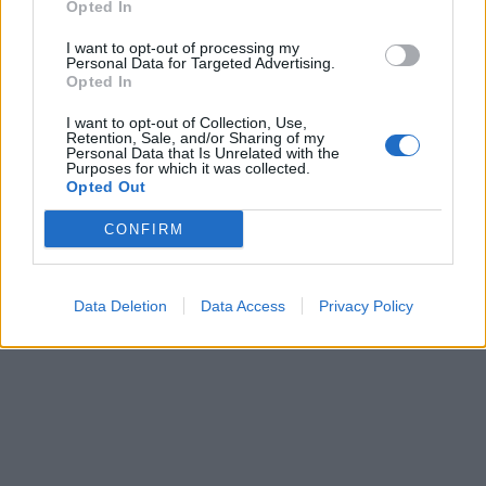
Opted In
doucement. Faites des mouvements légers en massant.
Laissez agir pendant 30 minutes. Après quoi, enlevez la
I want to opt-out of processing my
Personal Data for Targeted Advertising.
crème avec un mouchoir humidifié.
Opted In
Remarque:
La crème prendra plus d’une heure pour être
I want to opt-out of Collection, Use,
absorbée par la peau, il est donc recommandé de
Retention, Sale, and/or Sharing of my
l'appliquer sur le visage deux heures avant d'aller au lit.
Personal Data that Is Unrelated with the
Gardez-la au frais.
Purposes for which it was collected.
Opted Out
Partager
Facebook
Pinterest
CONFIRM
Femme
Beauté
Data Deletion
Data Access
Privacy Policy