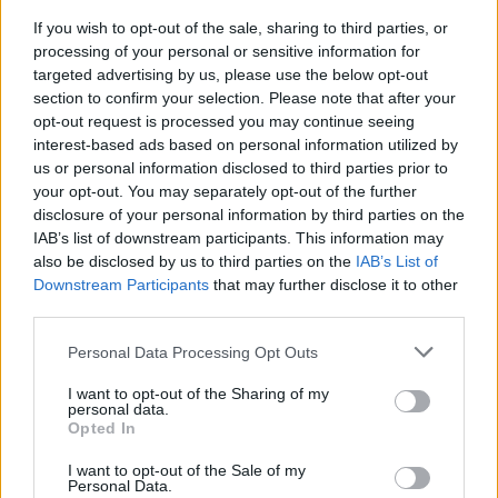
If you wish to opt-out of the sale, sharing to third parties, or
processing of your personal or sensitive information for
targeted advertising by us, please use the below opt-out
section to confirm your selection. Please note that after your
opt-out request is processed you may continue seeing
interest-based ads based on personal information utilized by
us or personal information disclosed to third parties prior to
your opt-out. You may separately opt-out of the further
disclosure of your personal information by third parties on the
IAB’s list of downstream participants. This information may
also be disclosed by us to third parties on the
IAB’s List of
Downstream Participants
that may further disclose it to other
third parties.
Préparation:
Liquéfiez la vaseline dans un bain-marie.
Personal Data Processing Opt Outs
Cela ne devrait prendre quelques minutes. Retirez-la du
feu et ajoutez les autres ingrédients: le jaune d'œuf, l'huile
I want to opt-out of the Sharing of my
et le miel. Assurez-vous de bien mélanger les ingrédients,
personal data.
Opted In
jusqu'à obtenir une masse homogène. Après quoi, votre
crème magique est prête! Vous pouvez le garder dans un
I want to opt-out of the Sale of my
ancien pot de crème, une de 50 ml fera l'affaire ou tout
Personal Data.
autre récipient approprié. Appliquez sur votre peau