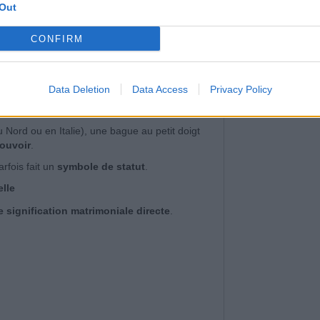
Out
CONFIRM
Data Deletion
Data Access
Privacy Policy
Nord ou en Italie), une bague au petit doigt
ouvoir
.
rfois fait un
symbole de statut
.
elle
 signification matrimoniale directe
.