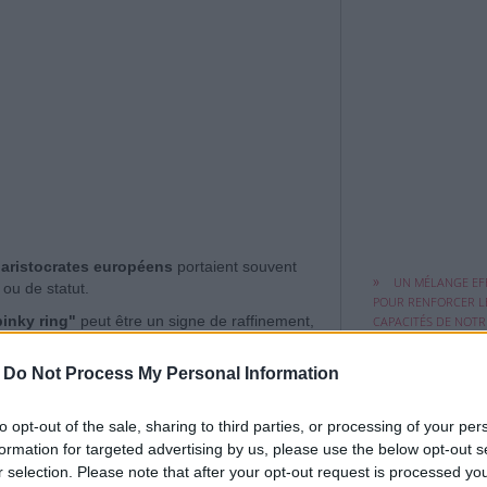
La meilleure faç
s
aristocrates européens
portaient souvent
UN MÉLANGE EF
consommer le miel
ou de statut.
POUR RENFORCER L
pinky ring"
peut être un signe de raffinement,
CAPACITÉS DE NOTR
ORGANISME À AFFRO
-
Do Not Process My Personal Information
to opt-out of the sale, sharing to third parties, or processing of your per
formation for targeted advertising by us, please use the below opt-out s
Le cœur sage se
r selection. Please note that after your opt-out request is processed y
LES GENS QUI F