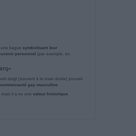
r une bague
symbolisant leur
uvenir personnel
(par exemple, en
LGBTQ+
it doigt (souvent à la main droite) pouvait
a communauté gay masculine
.
 mais il a eu une
valeur historique