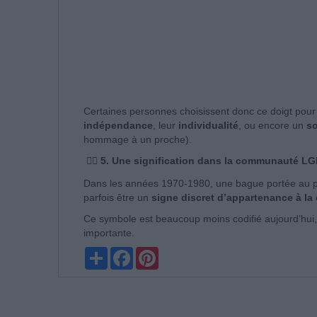
Certaines personnes choisissent donc ce doigt pou
indépendance
, leur
individualité
, ou encore un
so
hommage à un proche).
🏳️‍🌈 5. Une signification dans la communauté 
Dans les années 1970-1980, une bague portée au pet
parfois être un
signe discret d’appartenance à l
Ce symbole est beaucoup moins codifié aujourd’hui,
importante.
Partager
Facebook
Pinterest