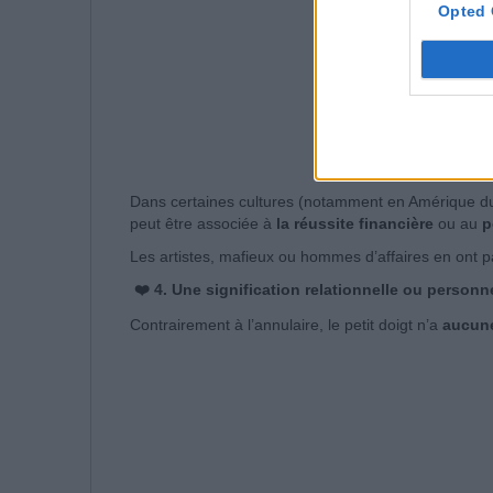
Opted 
Dans certaines cultures (notamment en Amérique du 
peut être associée à
la réussite financière
ou au
p
Les artistes, mafieux ou hommes d’affaires en ont pa
❤️ 4. Une signification relationnelle ou personn
Contrairement à l’annulaire, le petit doigt n’a
aucune