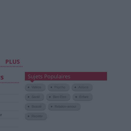
PLUS
es
Sujets Populaires
Vidéos
Psycho
Astuce
Santé
Bien-Etre
Enfant
Beauté
Relation-amour
ur
Recette