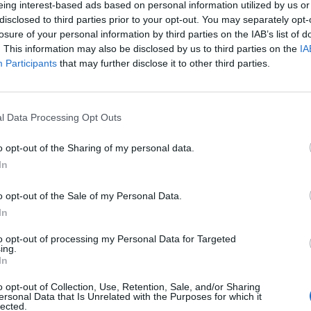
nourrit de petits ..
eing interest-based ads based on personal information utilized by us or
ATTENTION AUX DÉT
disclosed to third parties prior to your opt-out. You may separately opt-
QUI OFFRENT DES 
losure of your personal information by third parties on the IAB’s list of
ET NON ...
. This information may also be disclosed by us to third parties on the
IA
Participants
that may further disclose it to other third parties.
Bienvenue dans 
l Data Processing Opt Outs
fascinant univers
7 ATTITUDES QU
...
MONTRENT QU'IL N'
nt une
bague sigillaire
au petit doigt pour
o opt-out of the Sharing of my personal data.
PRÊT À S'ENGAGER
In
iales
de la famille.
o opt-out of the Sale of my Personal Data.
ge symbolique
ou
familial
.
In
ciale
to opt-out of processing my Personal Data for Targeted
ing.
In
o opt-out of Collection, Use, Retention, Sale, and/or Sharing
ersonal Data that Is Unrelated with the Purposes for which it
lected.