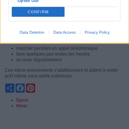
Opted Out
Mettre de la musique et danser 15 à 20 minutes est un
excellent moyen de brûler des calories sans s’en rendre
CONFIRM
compte, tout en boostant le moral.
🚶‍♂️ 5. Multiplier les petits mouvements du quotidien
Data Deletion
Data Access
Privacy Policy
Chaque déplacement compte :
marcher pendant un appel téléphonique
faire quelques pas toutes les heures
se lever régulièrement
Ces micro-mouvements s’additionnent et aident à rester
actif même sans sortie extérieure.
Partager
Facebook
Pinterest
Sport
Hiver