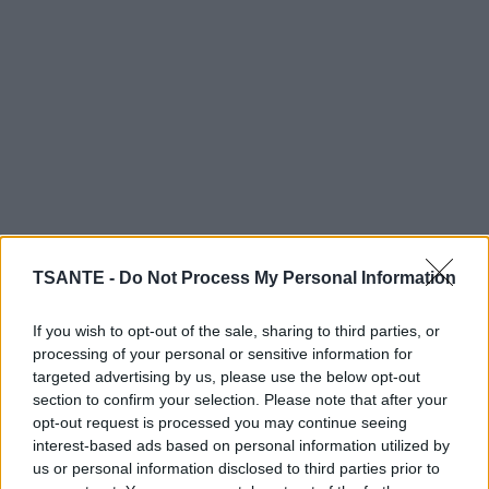
TSANTE -
Do Not Process My Personal Information
If you wish to opt-out of the sale, sharing to third parties, or
🪜 1. Les escaliers : l’allié insoupçonné
processing of your personal or sensitive information for
targeted advertising by us, please use the below opt-out
Si vous vivez dans un immeuble ou une maison à étages,
section to confirm your selection. Please note that after your
les escaliers sont un excellent exercice cardio. Monter et
opt-out request is processed you may continue seeing
descendre plusieurs fois quelques étages sollicite le cœur,
interest-based ads based on personal information utilized by
les jambes et le souffle.
us or personal information disclosed to third parties prior to
➡️ Astuce : allez à votre rythme, sans forcer, et privilégiez