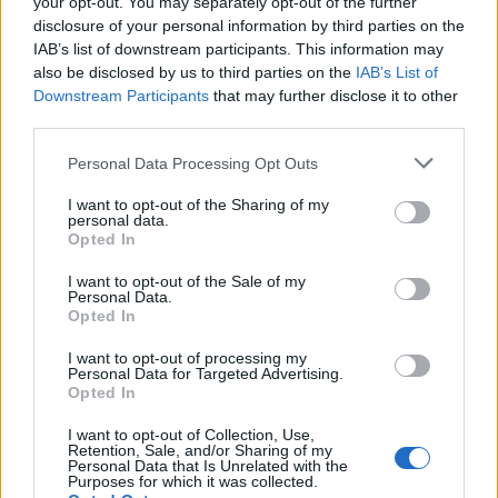
your opt-out. You may separately opt-out of the further
des séries courtes mais régulières.
disclosure of your personal information by third parties on the
IAB’s list of downstream participants. This information may
🏠 2. Bouger chez soi sans matériel
also be disclosed by us to third parties on the
IAB’s List of
Downstream Participants
that may further disclose it to other
Pas besoin d’équipement sophistiqué pour rester actif :
third parties.
squats
Personal Data Processing Opt Outs
fentes
gainage
I want to opt-out of the Sharing of my
jumping jacks
personal data.
Opted In
Quelques minutes suffisent pour stimuler la circulation et
réveiller les muscles.
I want to opt-out of the Sale of my
Personal Data.
Opted In
🧘‍♀️ 3. Yoga, stretching ou pilates
I want to opt-out of processing my
Ces disciplines douces sont idéales en hiver. Elles
Personal Data for Targeted Advertising.
Opted In
améliorent la souplesse, réduisent le stress et limitent les
douleurs liées au manque de mouvement.
I want to opt-out of Collection, Use,
Retention, Sale, and/or Sharing of my
🎶 4. Danser pour faire le plein d’énergie
Personal Data that Is Unrelated with the
Purposes for which it was collected.