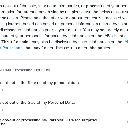
to opt-out of the sale, sharing to third parties, or processing of your per
formation for targeted advertising by us, please use the below opt-out s
r selection. Please note that after your opt-out request is processed y
Il y a des jours où
eing interest-based ads based on personal information utilized by us or
semble plus ...
disclosed to third parties prior to your opt-out. You may separately opt-
losure of your personal information by third parties on the IAB’s list of
COMMENT AFFR
. This information may also be disclosed by us to third parties on the
IA
UNE BAISSE DE MOR
Participants
that may further disclose it to other third parties.
favoriser l’endormissement.
l Data Processing Opt Outs
rporelle après la sortie de l’eau, elle envoie
o opt-out of the Sharing of my personal data.
ransition vers le sommeil et améliorer sa
In
o opt-out of the Sale of my Personal Data.
In
to opt-out of processing my Personal Data for Targeted
ing.