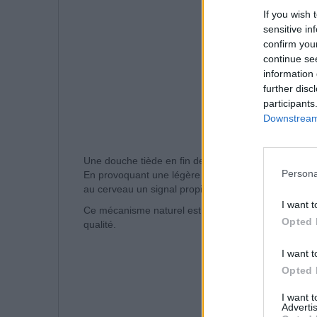
If you wish 
sensitive in
confirm you
continue se
information 
further disc
participants
Downstream 
Une douche tiède en fin de journée peut également 
Persona
En provoquant une légère baisse de la température co
au cerveau un signal propice à l’endormissement.
I want t
Ce mécanisme naturel est reconnu pour faciliter la t
Opted 
qualité.
I want t
Opted 
I want 
Advertis