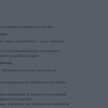
aux à tendance acnéique ou réactive.
ropre
 résidus dans la literie : sueur, bactéries,
tenir un environnement de sommeil plus
bal et la qualité du repos.
fférente
Elle participe au réveil, procure une
ne remplace pas les bénéfices d’une toilette
es individuelles, la douche du soir apparaît
giène et du bien-être.
peau, d’améliorer les conditions de sommeil et