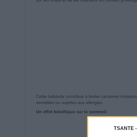
Cette habitude contribue à limiter certaines irrita
sensibles ou sujettes aux allergies.
Un effet bénéfique sur le sommeil
TSANTE 