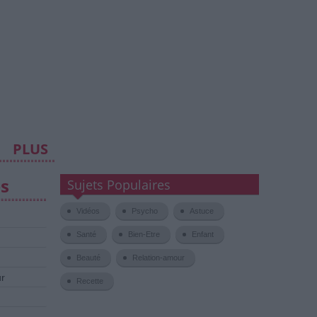
PLUS
es
Sujets Populaires
Vidéos
Psycho
Astuce
Santé
Bien-Etre
Enfant
Beauté
Relation-amour
ur
Recette