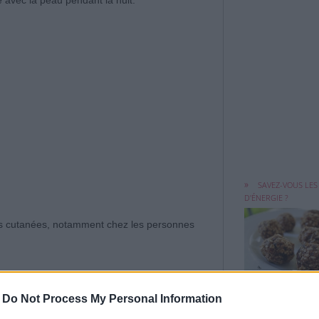
Voici la collation
idéale pour souten
SAVEZ-VOUS LES
D'ÉNERGIE ?
tions cutanées, notamment chez les personnes
Chatouillement d
gorge, nez bouché
10 ASTUCES PRA
-
Do Not Process My Personal Information
POUR SOULAGER LES
MAUX DU QUOTIDIE