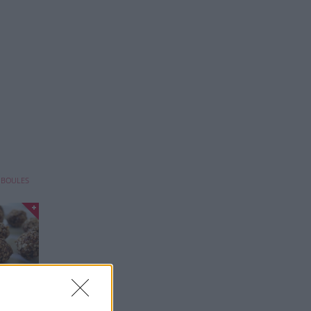
ir ...
 BOULES
e la
, ...
TIQUES
 PETITS
N