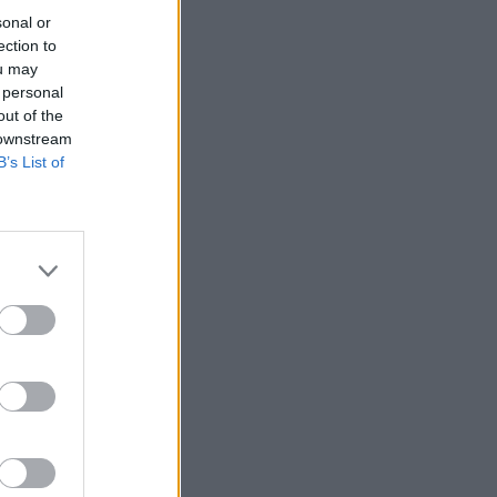
sonal or
ection to
ou may
 tout
 personal
out of the
 downstream
ONTER
B’s List of
AL ?