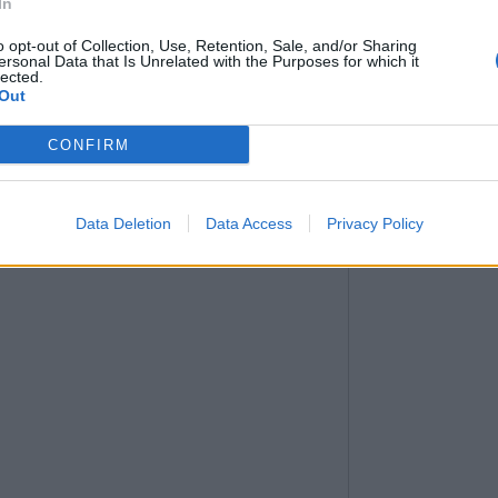
In
o opt-out of Collection, Use, Retention, Sale, and/or Sharing
ersonal Data that Is Unrelated with the Purposes for which it
lected.
Out
CONFIRM
Data Deletion
Data Access
Privacy Policy
ion cutanée.
miter l’obstruction des pores et d’optimiser