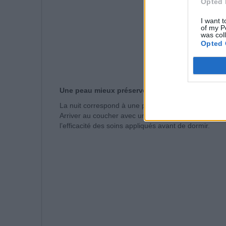
Opted 
I want t
of my P
was col
Opted 
Une peau mieux préservée
La nuit correspond à une phase active de régénérat
Arriver au coucher avec une peau propre permet de li
l’efficacité des soins appliqués avant de dormir.