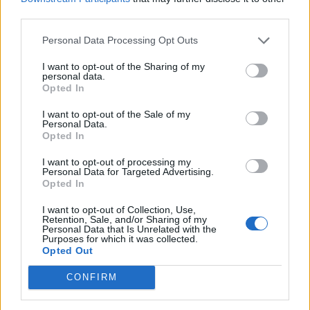
third parties.
Personal Data Processing Opt Outs
I want to opt-out of the Sharing of my
personal data.
Opted In
I want to opt-out of the Sale of my
Personal Data.
Opted In
I want to opt-out of processing my
Personal Data for Targeted Advertising.
Opted In
Aujourd’hui, le temps passé assis a fortement augmenté
avec les ordinateurs, smartphones, plateformes vidéo et
I want to opt-out of Collection, Use,
réseaux sociaux.
Retention, Sale, and/or Sharing of my
Personal Data that Is Unrelated with the
Purposes for which it was collected.
Les chercheurs considèrent cette sédentarité comme l’un
Opted Out
des grands changements des dernières décennies.
CONFIRM
Une réalité à nuancer