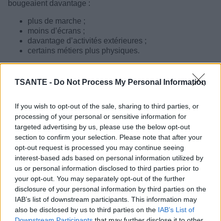
bougeaient davantage :
plus de marche ;
moins d’écrans ;
davantage d’activités extérieures ;
certains métiers plus physiques.
Les spécialistes rappellent que cette activité quotidienne
“invisible” joue un rôle important dans le maintien du
TSANTE -
Do Not Process My Personal Information
poids.
If you wish to opt-out of the sale, sharing to third parties, or
La sédentarité moderne
processing of your personal or sensitive information for
targeted advertising by us, please use the below opt-out
section to confirm your selection. Please note that after your
opt-out request is processed you may continue seeing
interest-based ads based on personal information utilized by
us or personal information disclosed to third parties prior to
your opt-out. You may separately opt-out of the further
disclosure of your personal information by third parties on the
IAB’s list of downstream participants. This information may
also be disclosed by us to third parties on the
IAB’s List of
Downstream Participants
that may further disclose it to other