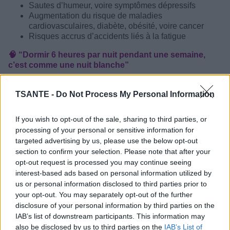
Sautes d’humeur, voire symptômes dépressifs
Augmentation du risque de maladies
cardiovasculaires, diabète, obésité, voire cancer
Risques accrus d’accidents liés à la fatigue
🧠 “Dormir 6 heures par nuit pendant une semaine,
c’est comme une nuit blanche”
Le professeur Pierre Philip tire la sonnette d’alarme :
“Dormir 6 heures par nuit pendant 8 jours équivaut à une
TSANTE -
Do Not Process My Personal Information
nuit blanche. On accumule une
dette de sommeil
, ce qui
augmente la pression du besoin de dormir, perturbe le
If you wish to opt-out of the sale, sharing to third parties, or
métabolisme et accroît le risque d’accidents.” Il précise
processing of your personal or sensitive information for
également que ce manque de sommeil peut avoir des
targeted advertising by us, please use the below opt-out
effets délétères sur la santé mentale
, avec un risque
section to confirm your selection. Please note that after your
accru de troubles psychologiques.
opt-out request is processed you may continue seeing
interest-based ads based on personal information utilized by
⏰ Les Français dorment moins que leurs besoins
us or personal information disclosed to third parties prior to
En 2024, le temps moyen de sommeil des adultes en
your opt-out. You may separately opt-out of the further
France était de
6h55 par nuit
, alors que
28 % d’entre eux
disclosure of your personal information by third parties on the
dorment au moins une heure de moins que leur besoin
IAB’s list of downstream participants. This information may
réel
. Cette
dette de sommeil chronique
a des
also be disclosed by us to third parties on the
IAB’s List of