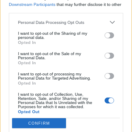
conséquences tangibles sur la qualité de vie.
Downstream Participants
that may further disclose it to other
third parties.
🔁 Peut-on vraiment “rattraper” son sommeil en retard
?
Personal Data Processing Opt Outs
La croyance populaire selon laquelle il suffirait de dormir
I want to opt-out of the Sharing of my
longtemps le week-end pour compenser ses nuits courtes
personal data.
est fausse.
Opted In
“Ce n’est pas si simple”, explique le médecin. “Notre
I want to opt-out of the Sale of my
horloge biologique a besoin de régularité. Il ne faut pas la
Personal Data.
Opted In
malmener.”
🌙 Prendre soin de son sommeil : les bonnes
I want to opt-out of processing my
Personal Data for Targeted Advertising.
habitudes à adopter
Opted In
Pour améliorer la qualité du sommeil, le professeur
I want to opt-out of Collection, Use,
recommande de :
Retention, Sale, and/or Sharing of my
Personal Data that Is Unrelated with the
Éviter les aliments trop sucrés ou gras avant le
Purposes for which it was collected.
Opted Out
coucher
Réduire l’exposition aux écrans en soirée
CONFIRM
Dormir dans un environnement calme, sombre et
agréable (bonne literie, lumière tamisée, etc.)