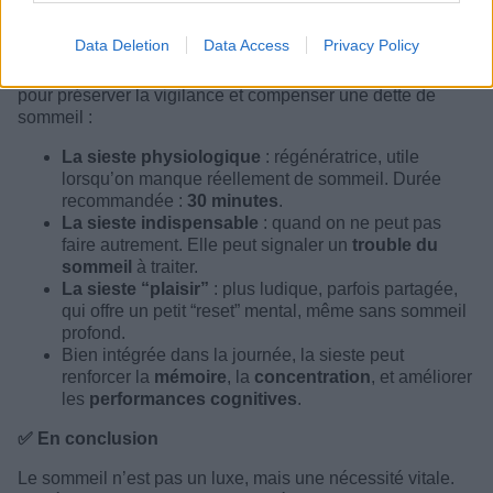
💤 Et la sieste dans tout ça ?
Data Deletion
Data Access
Privacy Policy
La
sieste
, bien utilisée, peut être un excellent complément
pour préserver la vigilance et compenser une dette de
sommeil :
La sieste physiologique
: régénératrice, utile
lorsqu’on manque réellement de sommeil. Durée
recommandée :
30 minutes
.
La sieste indispensable
: quand on ne peut pas
faire autrement. Elle peut signaler un
trouble du
sommeil
à traiter.
La sieste “plaisir”
: plus ludique, parfois partagée,
qui offre un petit “reset” mental, même sans sommeil
profond.
Bien intégrée dans la journée, la sieste peut
renforcer la
mémoire
, la
concentration
, et améliorer
les
performances cognitives
.
✅ En conclusion
Le sommeil n’est pas un luxe, mais une nécessité vitale.