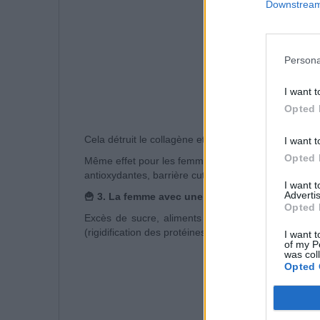
Downstream 
Persona
I want t
Opted 
Cela détruit le collagène et l’élastine → rides préma
I want t
Opted 
Même effet pour les femmes vivant dans des zones 
antioxydantes, barrière cutanée).
I want 
Advertis
🍟 3. La femme avec une mauvaise alimentation
Opted 
Excès de sucre, aliments ultra-transformés, caren
(rigidification des protéines de la peau).
I want t
of my P
was col
Opted 