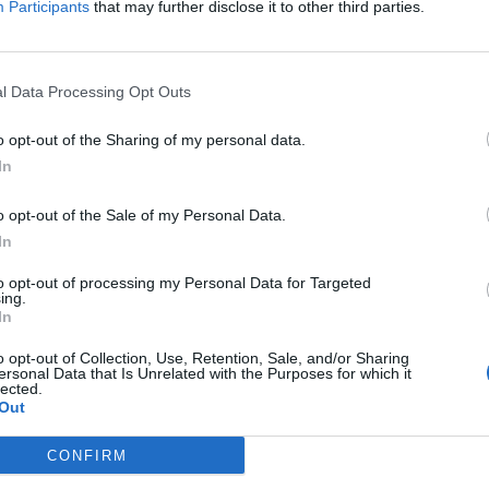
Participants
that may further disclose it to other third parties.
EST DE NE PAS LAIS
MÈRE SEULE
l Data Processing Opt Outs
o opt-out of the Sharing of my personal data.
La force et la
In
6 CONSEILS MÉD
souplesse dans l
POUR PROTÉGER VO
du ...
turées, peau grise.
o opt-out of the Sale of my Personal Data.
DU DOS ET SOULAG
DOULEURS
In
très polluées sans protection (crèmes
to opt-out of processing my Personal Data for Targeted
ing.
In
ces en vitamines → inflammation et glycation
o opt-out of Collection, Use, Retention, Sale, and/or Sharing
ersonal Data that Is Unrelated with the Purposes for which it
lected.
Out
CONFIRM