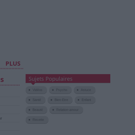
PLUS
es
Sujets Populaires
Vidéos
Psycho
Astuce
Santé
Bien-Etre
Enfant
Beauté
Relation-amour
ur
Recette