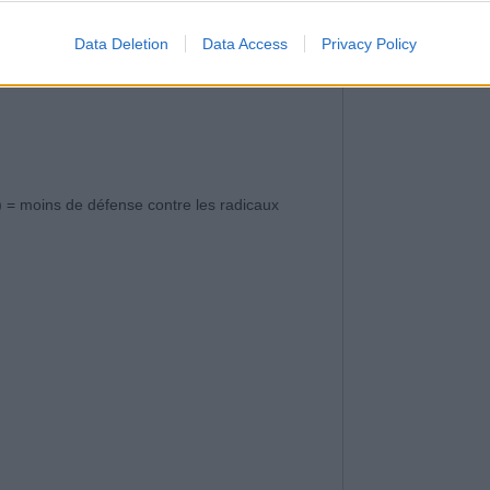
Data Deletion
Data Access
Privacy Policy
) = moins de défense contre les radicaux