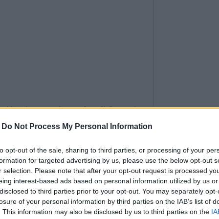
troubles du sommeil, et même l'inflammation
Prescrits pour la
-
Do Not Process My Personal Information
CES MÉDICAMEN
réduction du taux
.
POPULAIRES SONT 
...
RESPONSABLES DE 
ion)
to opt-out of the sale, sharing to third parties, or processing of your per
CARDIAQUES, ...
formation for targeted advertising by us, please use the below opt-out s
.
r selection. Please note that after your opt-out request is processed y
eing interest-based ads based on personal information utilized by us or
disclosed to third parties prior to your opt-out. You may separately opt-
La relation entre
losure of your personal information by third parties on the IAB’s list of
mère et son ...
. This information may also be disclosed by us to third parties on the
IA
LA PREMIÈRE RÈG