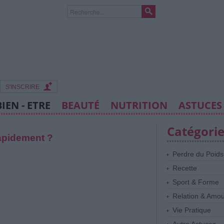
S'INSCRIRE
BIEN - ETRE
BEAUTÉ
NUTRITION
ASTUCES
Catégori
rapidement ?
Perdre du Poids
Recette
Sport & Forme
Relation & Amo
Vie Pratique