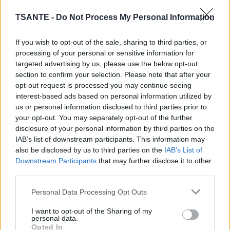
Catégorie :
Maigrir
TSANTE -
Do Not Process My Personal Information
If you wish to opt-out of the sale, sharing to third parties, or
processing of your personal or sensitive information for
targeted advertising by us, please use the below opt-out
section to confirm your selection. Please note that after your
opt-out request is processed you may continue seeing
interest-based ads based on personal information utilized by
us or personal information disclosed to third parties prior to
your opt-out. You may separately opt-out of the further
disclosure of your personal information by third parties on the
IAB’s list of downstream participants. This information may
also be disclosed by us to third parties on the
IAB’s List of
Pour avoir une belle silhouette et rester en bonne santé, il
Downstream Participants
that may further disclose it to other
est important d’avoir une masse grasse idéale. On me
third parties.
demande souvent des questions du type « Comment
savoir si j’ai une masse grasse idéale pour ma santé ? ».
Personal Data Processing Opt Outs
Vidéos
I want to opt-out of the Sharing of my
personal data.
Lire la suite...
Opted In