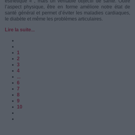
esthétique « , mais un véritable objectif de santé. Outre
l’aspect physique, être en forme améliore notre état de
santé général et permet d’éviter les maladies cardiaques,
le diabète et même les problèmes articulaires.
Lire la suite...
1
2
3
4
...
6
7
8
9
10