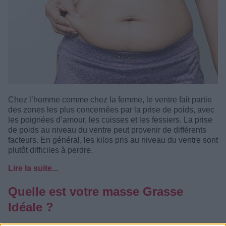
Chez l’homme comme chez la femme, le ventre fait partie
des zones les plus concernées par la prise de poids, avec
les poignées d’amour, les cuisses et les fessiers. La prise
de poids au niveau du ventre peut provenir de différents
facteurs. En général, les kilos pris au niveau du ventre sont
plutôt difficiles à perdre.
Lire la suite...
Quelle est votre masse Grasse
Idéale ?