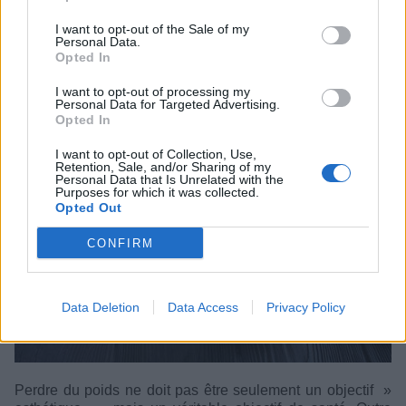
Tisane à la pomme et à la cannelle
I want to opt-out of the Sale of my
Personal Data.
pour perdre 4 kilos par semaine
Opted In
I want to opt-out of processing my
Catégorie :
Maigrir
Personal Data for Targeted Advertising.
Opted In
I want to opt-out of Collection, Use,
Retention, Sale, and/or Sharing of my
Personal Data that Is Unrelated with the
Purposes for which it was collected.
Opted Out
CONFIRM
Data Deletion
Data Access
Privacy Policy
Perdre du poids ne doit pas être seulement un objectif »