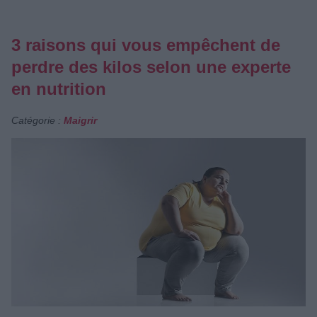
3 raisons qui vous empêchent de
perdre des kilos selon une experte
en nutrition
Catégorie :
Maigrir