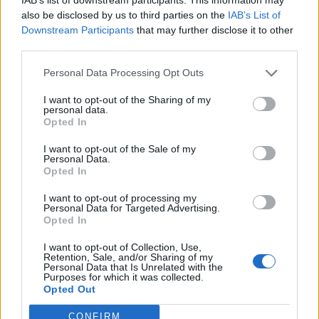
5 signes du zodiaque qui pourraient
also be disclosed by us to third parties on the
IAB’s List of
enfin trouver le grand amour cette année
Downstream Participants
that may further disclose it to other
third parties.
Personal Data Processing Opt Outs
I want to opt-out of the Sharing of my
personal data.
Opted In
I want to opt-out of the Sale of my
Personal Data.
Opted In
I want to opt-out of processing my
Personal Data for Targeted Advertising.
Opted In
I want to opt-out of Collection, Use,
Certaines périodes de la vie sont plus favorables que
Retention, Sale, and/or Sharing of my
d’autres aux rencontres importantes. Sur le plan
Personal Data that Is Unrelated with the
Purposes for which it was collected.
astrologique, certains signes arrivent à un moment
Opted Out
clé : un équilibre intérieur plus solide, une vision plus
claire de l’amour et une ouverture sincère à une
CONFIRM