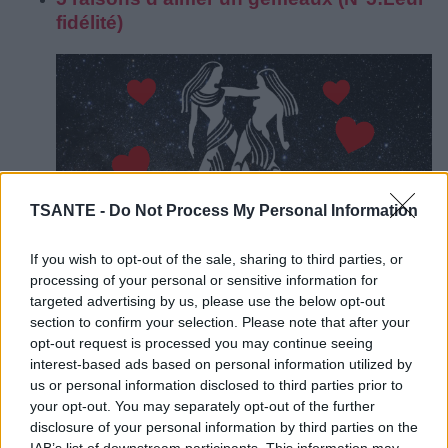
fidélité)
TSANTE -
Do Not Process My Personal Information
If you wish to opt-out of the sale, sharing to third parties, or
processing of your personal or sensitive information for
En tant que signe astrologique, les gémeaux sont
targeted advertising by us, please use the below opt-out
surtout connus pour leur intelligence et leur esprit
actif. Ils aiment penser, ils aiment apprendre et ils
section to confirm your selection. Please note that after your
n’arrêtent jamais de s’interroger sur les possibilités
opt-out request is processed you may continue seeing
inexpliquées de l’univers. Les gémeaux
interest-based ads based on personal information utilized by
comprennent et analysent bien les gens. Vous
us or personal information disclosed to third parties prior to
pouvez être sûr que TOUS vos amis Gémeaux vous
your opt-out. You may separately opt-out of the further
ont étudié de près depuis le début.
disclosure of your personal information by third parties on the
IAB’s list of downstream participants. This information may