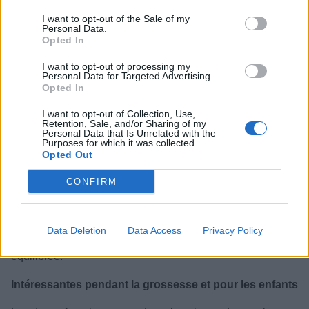
I want to opt-out of the Sale of my
Personal Data.
Opted In
I want to opt-out of processing my
Personal Data for Targeted Advertising.
Opted In
I want to opt-out of Collection, Use,
Retention, Sale, and/or Sharing of my
Personal Data that Is Unrelated with the
Purposes for which it was collected.
Opted Out
CONFIRM
Le potassium aide à maintenir une tension artérielle
normale, tandis que les antioxydants peuvent contribuer à
Data Deletion
Data Access
Privacy Policy
la santé cardiovasculaire dans le cadre d’une alimentation
équilibrée.
Intéressantes pendant la grossesse et pour les enfants