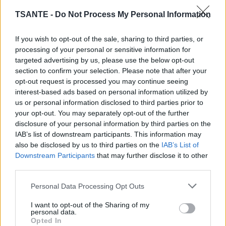
TSANTE -
Do Not Process My Personal Information
If you wish to opt-out of the sale, sharing to third parties, or
processing of your personal or sensitive information for
targeted advertising by us, please use the below opt-out
Leur forte teneur en fibres aide à réguler le transit intestinal
section to confirm your selection. Please note that after your
et à prévenir la constipation.
opt-out request is processed you may continue seeing
interest-based ads based on personal information utilized by
Une consommation modérée et régulière participe au bon
us or personal information disclosed to third parties prior to
équilibre de la flore intestinale.
your opt-out. You may separately opt-out of the further
disclosure of your personal information by third parties on the
Bénéfiques pour le cœur
IAB’s list of downstream participants. This information may
also be disclosed by us to third parties on the
IAB’s List of
Downstream Participants
that may further disclose it to other
third parties.
Personal Data Processing Opt Outs
I want to opt-out of the Sharing of my
personal data.
Opted In