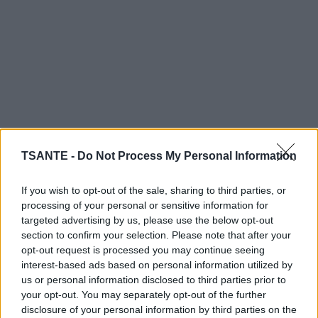
TSANTE -
Do Not Process My Personal Information
If you wish to opt-out of the sale, sharing to third parties, or
processing of your personal or sensitive information for
targeted advertising by us, please use the below opt-out
Certaines personnes considèrent même qu’un rouge-
section to confirm your selection. Please note that after your
gorge qui s’approche sans peur pourrait symboliser :
opt-out request is processed you may continue seeing
un message rassurant,
interest-based ads based on personal information utilized by
un besoin de ralentir,
us or personal information disclosed to third parties prior to
ou une présence réconfortante pendant une période
your opt-out. You may separately opt-out of the further
difficile.
disclosure of your personal information by third parties on the