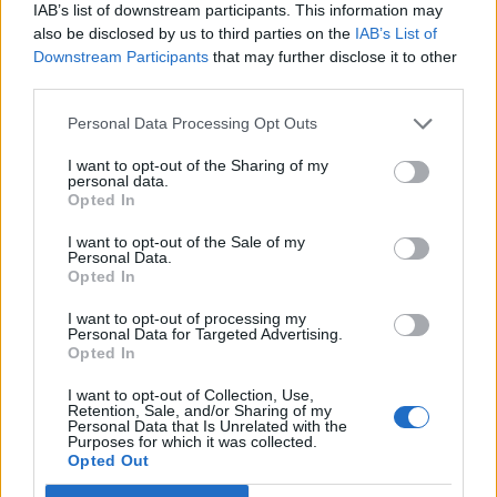
IAB’s list of downstream participants. This information may
Sa petite taille et son comportement calme renforcent cette
also be disclosed by us to third parties on the
IAB’s List of
image positive.
Downstream Participants
that may further disclose it to other
third parties.
Pourquoi il semble observer les humains
Personal Data Processing Opt Outs
Le rouge-gorge est un oiseau naturellement curieux et
territorial. Contrairement à d’autres espèces plus
I want to opt-out of the Sharing of my
méfiantes, il peut rester très proche des personnes sans
personal data.
s’envoler immédiatement.
Opted In
En réalité, il observe surtout :
I want to opt-out of the Sale of my
Personal Data.
Opted In
les mouvements autour de lui,
les endroits où trouver de la nourriture,
I want to opt-out of processing my
ou les zones qu’il considère comme sûres.
Personal Data for Targeted Advertising.
Opted In
Mais son regard direct donne souvent l’impression d’une
véritable interaction.
I want to opt-out of Collection, Use,
Retention, Sale, and/or Sharing of my
Personal Data that Is Unrelated with the
Un oiseau entouré de nombreuses croyances
Purposes for which it was collected.
Opted Out
Dans certaines cultures, voir régulièrement un rouge-gorge