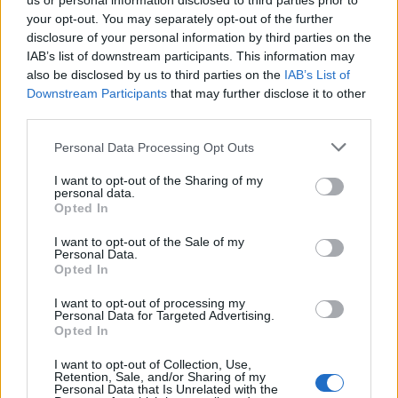
us or personal information disclosed to third parties prior to
your opt-out. You may separately opt-out of the further
disclosure of your personal information by third parties on the
IAB’s list of downstream participants. This information may
Selon plusieurs spécialistes du comportement, les
also be disclosed by us to third parties on the
IAB’s List of
personnes qui utilisent spontanément ce type de formule
Downstream Participants
that may further disclose it to other
auraient généralement :
third parties.
une forte sensibilité sociale,
Personal Data Processing Opt Outs
une bonne capacité d’observation,
et un niveau d’empathie plus développé.
I want to opt-out of the Sharing of my
personal data.
Opted In
Elles perçoivent plus facilement la fatigue, le stress ou la
pression que peuvent vivre certains métiers exposés au
I want to opt-out of the Sale of my
public. Ce n’est pas forcément un grand acte de
Personal Data.
gentillesse spectaculaire, mais plutôt une attention
Opted In
discrète qui change parfois l’ambiance d’un échange.
I want to opt-out of processing my
Pourquoi ces mots peuvent avoir un vrai impact
Personal Data for Targeted Advertising.
Opted In
Pour beaucoup de caissiers, serveurs ou livreurs, entendre
un simple “bon courage” peut casser la routine et rendre
I want to opt-out of Collection, Use,
Retention, Sale, and/or Sharing of my
une journée un peu plus humaine.
Personal Data that Is Unrelated with the