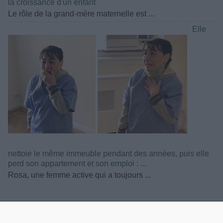
la croissance d'un enfant
Le rôle de la grand-mère maternelle est ...
Elle
nettoie le même immeuble pendant des années, puis elle
perd son appartement et son emploi : ...
Rosa, une femme active qui a toujours ...