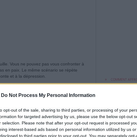
Il y a des jours où
quille. Vous ne pouvez pas vous confronter à
semble plus ...
pas en paix. Le même scénario se répète
onte et à la dépression.
COMMENT AFFR
UNE BAISSE DE MOR
 vous aider à ôter ce sentiment de
-
Do Not Process My Personal Information
L'ortie est une de
to opt-out of the sale, sharing to third parties, or processing of your per
plantes préférées 
formation for targeted advertising by us, please use the below opt-out s
r selection. Please note that after your opt-out request is processed y
LES 6 BIENFAITS
eing interest-based ads based on personal information utilized by us or
POUR VOTRE CORPS
disclosed to third parties prior to your opt-out. You may separately opt-