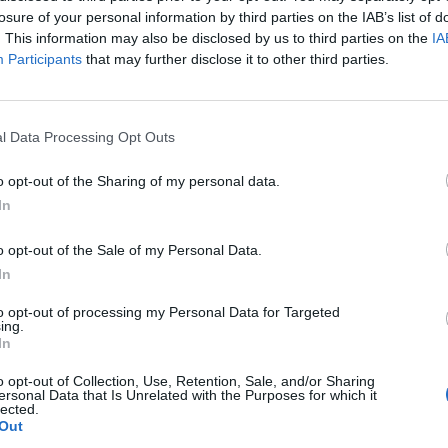
losure of your personal information by third parties on the IAB’s list of
. This information may also be disclosed by us to third parties on the
IA
Participants
that may further disclose it to other third parties.
“L’enfant qui vien
monde n’a pas ...
L’ENFANT ET LA 
D’UN REGARD POSIT
l Data Processing Opt Outs
GRANDIR
partager vos sentiments avec quelqu’un de
eux. La confession peut guérir une blessure
o opt-out of the Sharing of my personal data.
il pour vous soulager. Même s’il ne connaît
In
uter et juste cela pourra vous aider à vous
o opt-out of the Sale of my Personal Data.
z pas partager avec quelqu’un d’autre, même
In
tamment votre conscience ? Dans ce genre de
ez ce qui vous pèse sur un morceau de papier et
to opt-out of processing my Personal Data for Targeted
ing.
, de peur, et les soucis.
In
o opt-out of Collection, Use, Retention, Sale, and/or Sharing
ersonal Data that Is Unrelated with the Purposes for which it
lected.
Out