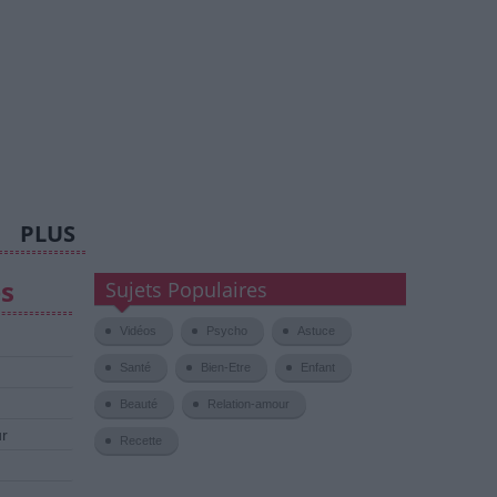
PLUS
es
Sujets Populaires
Vidéos
Psycho
Astuce
Santé
Bien-Etre
Enfant
Beauté
Relation-amour
ur
Recette