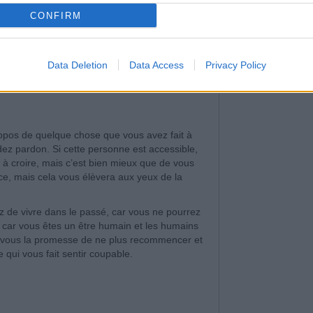
CONFIRM
Data Deletion
Data Access
Privacy Policy
opos de quelque chose que vous avez fait à
dez pardon. Si cette personne est accessible,
r à croire, mais c’est bien mieux que de vous
ce, mais cela vous élèvera aux yeux de la
z de vivre dans le passé, car vous ne pourrez
é, car vous êtes un être humain et les humains
tes-vous la promesse de ne plus recommencer et
e qui vous fait sentir coupable.