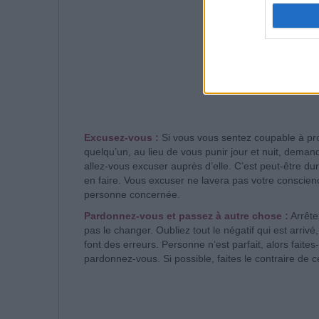
Excusez-vous :
Si vous vous sentez coupable à pr
quelqu’un, au lieu de vous punir jour et nuit, deman
allez-vous excuser auprès d’elle. C’est peut-être du
en faire. Vous excuser ne lavera pas votre conscien
personne concernée.
Pardonnez-vous et passez à autre chose :
Arrête
pas le changer. Oubliez tout le négatif qui est arriv
font des erreurs. Personne n’est parfait, alors fai
pardonnez-vous. Si possible, faites le contraire de c