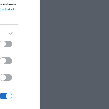
 downstream
B’s List of
t au
NÉCESSITÉ
IF POUR