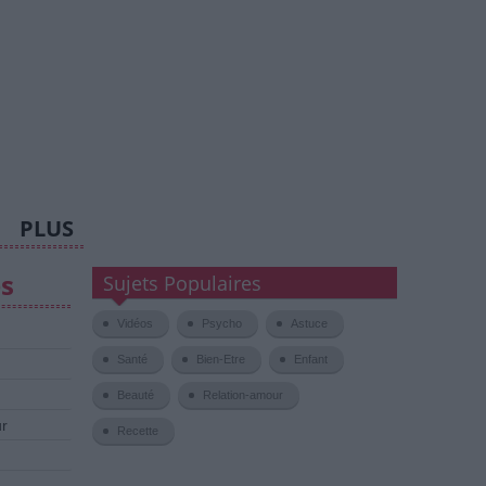
PLUS
es
Sujets Populaires
Vidéos
Psycho
Astuce
Santé
Bien-Etre
Enfant
Beauté
Relation-amour
ur
Recette