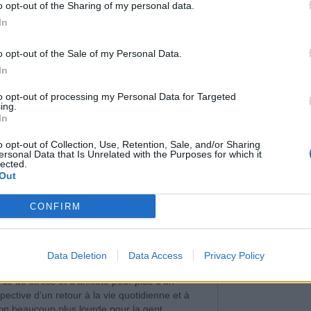
o opt-out of the Sharing of my personal data.
In
o opt-out of the Sale of my Personal Data.
Le code barre n'e
In
APPRENEZ À DÉ
pas une simple ..
LES CODES BARRES
to opt-out of processing my Personal Data for Targeted
CONNAÎTRE L'ORIGI
ing.
PRODUITS
In
o opt-out of Collection, Use, Retention, Sale, and/or Sharing
ersonal Data that Is Unrelated with the Purposes for which it
lected.
Out
CONFIRM
nfants, la répartition des tâches parentales
ccupent de faire les valises (71%, contre 12%
r les repas en cas d’activités extérieures
Data Deletion
Data Access
Privacy Policy
rce de stress et d’anxiété pour plus d’un
ective d’un retour à la vie quotidienne et à
on beaucoup plus lourde pour la gent