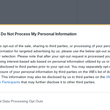
-
Do Not Process My Personal Information
to opt-out of the sale, sharing to third parties, or processing of your per
formation for targeted advertising by us, please use the below opt-out s
La couleur usuel
l’urine est le ...
r selection. Please note that after your opt-out request is processed y
eing interest-based ads based on personal information utilized by us or
LES COULEURS 
disclosed to third parties prior to your opt-out. You may separately opt-
ET LEURS SIGNIFICA
losure of your personal information by third parties on the IAB’s list of
ies en couple ont assumé beaucoup plus de
. This information may also be disclosed by us to third parties on the
IA
mes déclarent s’être plus chargées des tâches
Participants
that may further disclose it to other third parties.
ntre 39% qui en ont fait « à peu près autant »
On entend souve
dire qu’il ne faut ..
s femmes (69% contre 11% des hommes), tout
FAUT-IL VRAIME
l Data Processing Opt Outs
e 28% des hommes). Seule exception : la
DE FAIRE LE MÉNAGE
ge de la gent masculine (à 51%, contre 25%