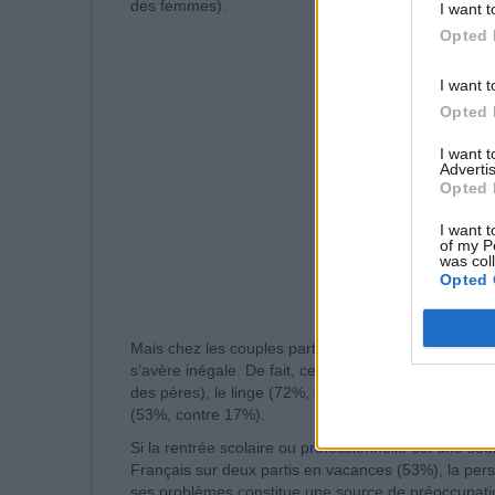
des femmes).
I want t
Opted 
I want t
Opted 
I want 
Advertis
Opted 
I want t
of my P
was col
Opted 
Mais chez les couples partis en vacances avec des e
s’avère inégale. De fait, ce sont les femmes qui s’o
des pères), le linge (72%, contre 13%) ou de prépare
(53%, contre 17%).
Si la rentrée scolaire ou professionnelle est une sou
Français sur deux partis en vacances (53%), la persp
ses problèmes constitue une source de préoccupati