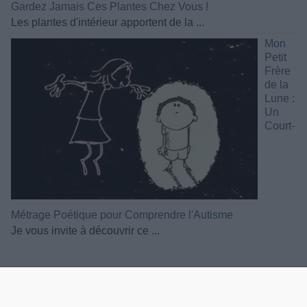
Gardez Jamais Ces Plantes Chez Vous !
Les plantes d'intérieur apportent de la ...
Mon
Petit
Frère
de la
Lune :
Un
Court-
Métrage Poétique pour Comprendre l'Autisme
Je vous invite à découvrir ce ...