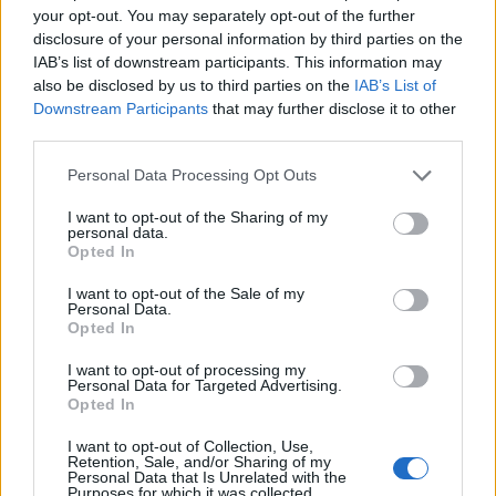
qui vous entoure, mais gardez ce petit espace dans votre
your opt-out. You may separately opt-out of the further
coeur dans lequel personne, à l'exception de votre femme,
disclosure of your personal information by third parties on the
ne pourra rentrer. Gardez ce petit espace toujours prêt à la
IAB’s list of downstream participants. This information may
recevoir, invitez-la à y entrer tous les jours, mais défendez-
also be disclosed by us to third parties on the
IAB’s List of
en l'entrée car personne d'autre ne doit y accéder.
Downstream Participants
that may further disclose it to other
third parties.
3. Voyez toujours son meilleur côté :
Concentrez vous
sur les choses que vous aimez. Car les choses auxquelles
Personal Data Processing Opt Outs
on prête le plus d'attention se développent. Si vous vous
focalisez sur ce qui vous énerve, tout ce que vous verrez,
I want to opt-out of the Sharing of my
ce sont des raisons d'être énervé. Si vous vous focalisez
personal data.
sur ce que vous aimez, vous ne pourrez pas vous
Opted In
empêcher d'éprouver de l'amour. Focalisez vous dessus,
I want to opt-out of the Sale of my
jusqu'à parvenir au point où vous ne pourrez plus rien voir
Personal Data.
d'autre que l'amour, et le sentiment inébranlable d'être
Opted In
l'homme le plus chanceux sur terre d'avoir une telle femme
comme compagne.
I want to opt-out of processing my
Personal Data for Targeted Advertising.
4. Ce n'est pas à vous d'essayer de la changer ou de la
Opted In
faire s'améliorer :
Votre tâche est très simple : L'aimer
comme elle est, sans attentes ni désir de la voir changer.
I want to opt-out of Collection, Use,
Retention, Sale, and/or Sharing of my
Et si elle change, aimez ce qu'elle devient, que ce soit ce
Personal Data that Is Unrelated with the
que vous auriez voulu au départ — ou non.
Purposes for which it was collected.