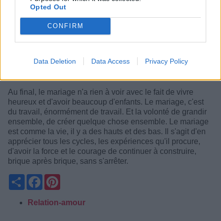
Opted Out
5. Prenez les responsabilités de votre propre vie
:
Soyez responsable de vos émotions. Ce n'est pas le
CONFIRM
travail de votre femme de vous rendre heureux, et elle ne
peut pas vous rendre malheureux non plus. C'est à vous
qu'incombe la tâche de trouver votre propre bonheur, et
Data Deletion
Data Access
Privacy Policy
c'est à travers cela que ce bonheur se déversera dans
votre relation amoureuse.
Au final, le mariage n'a rien à voir avec le fait de vivre
heureux et d'avoir beaucoup d'enfants. Le mariage, c'est
du travail, énormément de travail. Et la volonté de grandir
ensemble, de créer quelque chose ensemble. Le mariage
est comme la vie, il y a des hauts et des bas. Il s'agit d'en
apprécier tous les cycles, les expériences qu'il procure,
d'avoir la force et le courage de continuer à construire,
brique après brique, sans s'arrêter.
Partager
Facebook
Pinterest
Relation-amour