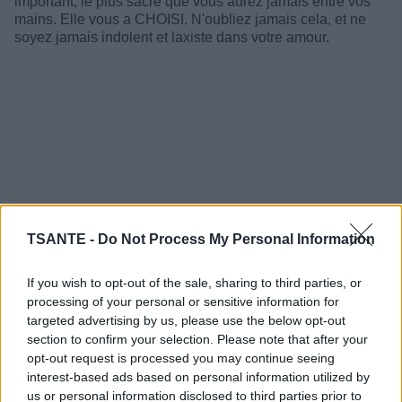
important, le plus sacré que vous aurez jamais entre vos
mains. Elle vous a CHOISI. N'oubliez jamais cela, et ne
soyez jamais indolent et laxiste dans votre amour.
TSANTE -
Do Not Process My Personal Information
If you wish to opt-out of the sale, sharing to third parties, or
processing of your personal or sensitive information for
targeted advertising by us, please use the below opt-out
section to confirm your selection. Please note that after your
2. Protégez votre propre coeur :
Tout comme vous avez
prêté le serment d'être le gardien de son coeur, vous
opt-out request is processed you may continue seeing
devrez vous occuper du votre avec la même vigilance, les
interest-based ads based on personal information utilized by
mêmes égards. Aimez vous vous-même, aimez le monde
us or personal information disclosed to third parties prior to