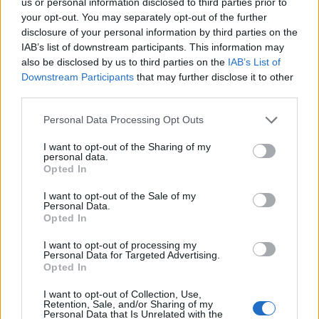
us or personal information disclosed to third parties prior to
your opt-out. You may separately opt-out of the further
Les personnes évoluent naturellement tout au long de leur
disclosure of your personal information by third parties on the
vie, et les séparations sont souvent des moments de
IAB’s list of downstream participants. This information may
transition. Les changements qui en résultent font partie du
also be disclosed by us to third parties on the
IAB’s List of
processus naturel de la vie.
Downstream Participants
that may further disclose it to other
third parties.
Il est essentiel de respecter le processus individuel de
chaque personne en cas de séparation, même si cela
Personal Data Processing Opt Outs
signifie des changements importants. La communication
ouverte et la compréhension mutuelle sont cruciales pour
I want to opt-out of the Sharing of my
maintenir des relations respectueuses en période de
personal data.
séparation.
Opted In
I want to opt-out of the Sale of my
Personal Data.
Opted In
I want to opt-out of processing my
Personal Data for Targeted Advertising.
Opted In
I want to opt-out of Collection, Use,
Retention, Sale, and/or Sharing of my
Personal Data that Is Unrelated with the