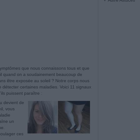
Autre Astuces
 symptômes que nous connaissons tous et que
t-il quand on a soudainement beaucoup de
ans être exposée au soleil ? Notre corps nous
détecter certaines maladies. Voici 11 signaux
ils puissent paraître :
u devient de
il, vous
aladie
aîne un
ue.
soulager ces