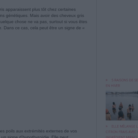
is apparaissent plus tôt chez certaines
ns génétiques. Mais avoir des cheveux gris
quelque chose ne va pas, surtout si vous êtes
e. Dans ce cas, cela peut être un signe de «
Même si se baig
dans une eau ...
5 RAISONS DE S
EN HIVER
Le citron est un 
ELLE MÉLANGE LE
remède pour ...
es poils aux extrémités externes de vos
CITRON FRAIS AVEC 
e un signe d'hypothyroïdie. Elle peut
INGRÉDIENT MIRAC