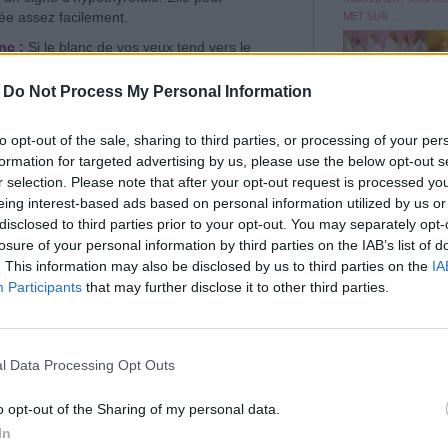
MET SUR ...
tée assez facilement.
nc :
Si le blanc de vos yeux tend vers le
lupart du temps il ne s'agit que d'un rhume ou
s plus graves, comme un dysfonctionnement du
-
Do Not Process My Personal Information
 que vous souffrez probablement d'une
Le face-mapping
pour déterminer le
to opt-out of the sale, sharing to third parties, or processing of your per
LE FACE-MAPPIN
formation for targeted advertising by us, please use the below opt-out s
DÉTERMINER LES CA
r selection. Please note that after your opt-out request is processed y
BOUTONS INHABITU
eing interest-based ads based on personal information utilized by us or
disclosed to third parties prior to your opt-out. You may separately opt-
losure of your personal information by third parties on the IAB’s list of
. This information may also be disclosed by us to third parties on the
IA
Participants
that may further disclose it to other third parties.
l Data Processing Opt Outs
o opt-out of the Sharing of my personal data.
In
z les
lèvres gercées
et que ce n'est pas dû à