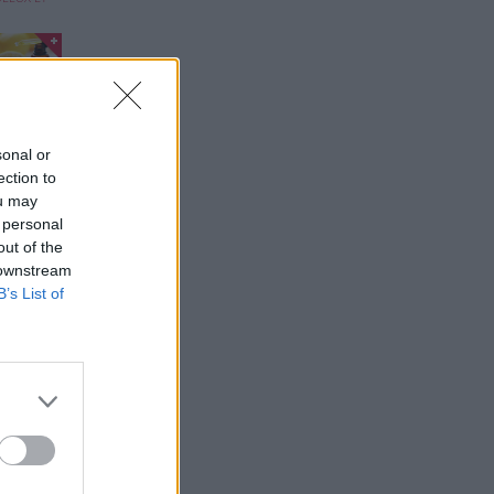
,
s ...
sonal or
G, POUR
ection to
USES DE
ou may
ELS
 personal
out of the
 downstream
B’s List of