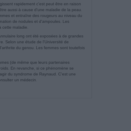
gissent rapidement c'est peut être en raison
 être aussi à cause d'une maladie de la peau.
emmes et entraîne des rougeurs au niveau du
rmation de nodules et d'ampoules. Les
à cette maladie.
annulaire long ont été exposées à de grandes
re. Selon une étude de l'Université de
l'arthrite du genou. Les femmes sont toutefois
mmes (de même que leurs partenaires
froids. En revanche, si ce phénomène se
 s'agir du syndrome de Raynaud. C'est une
onsulter un médecin.