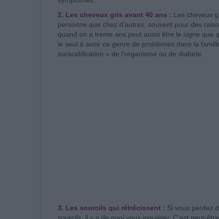
symptômes.
2. Les cheveux gris avant 40 ans :
Les cheveux gr
personne que chez d'autres, souvent pour des raiso
quand on a trente ans peut aussi être le signe que 
le seul à avoir ce genre de problèmes dans la famill
suracidification » de l'organisme ou de diabète.
3. Les sourcils qui rétrécissent :
Si vous perdez d
sourcils, il y a de quoi vous inquiéter. C'est peut-êtr