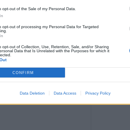
in de vous dire que vous êtes en carence de
ibles aux infections fongiques, entre autres
o opt-out of the Sale of my Personal Data.
r un remède en pharmacie. Des lèvres
In
 négligées.
to opt-out of processing my Personal Data for Targeted
ridés sont, la plupart du temps, le simple signe
ing.
onale sur le lobe de vos deux oreilles, c'est
In
s personnes présentant ce phénomène ont 77
ardio-vasculaire.
o opt-out of Collection, Use, Retention, Sale, and/or Sharing
ersonal Data that Is Unrelated with the Purposes for which it
lected.
Out
CONFIRM
Data Deletion
Data Access
Privacy Policy