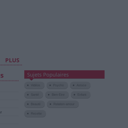
PLUS
es
Sujets Populaires
Vidéos
Psycho
Astuce
Santé
Bien-Etre
Enfant
Beauté
Relation-amour
ur
Recette