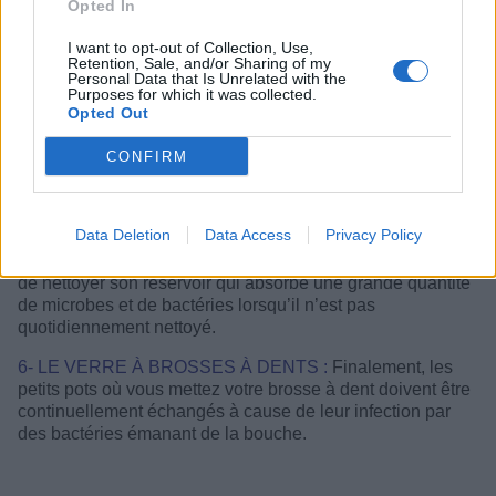
Opted In
I want to opt-out of Collection, Use,
Retention, Sale, and/or Sharing of my
Personal Data that Is Unrelated with the
Purposes for which it was collected.
Opted Out
CONFIRM
Data Deletion
Data Access
Privacy Policy
5- LE RÉSERVOIR DE LA MACHINE À CAFÉ :
Si vous
avez une machine à café chez vous, n’oubliez surtout pas
de nettoyer son réservoir qui absorbe une grande quantité
de microbes et de bactéries lorsqu’il n’est pas
quotidiennement nettoyé.
6- LE VERRE À BROSSES À DENTS :
Finalement, les
petits pots où vous mettez votre brosse à dent doivent être
continuellement échangés à cause de leur infection par
des bactéries émanant de la bouche.