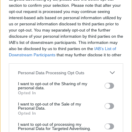
3- LES CLÉS :
Faites attention également à vos clefs qui
section to confirm your selection. Please note that after your
circulent dans vos poches et touchent vos mains car ils
opt-out request is processed you may continue seeing
sont des objets où des millions de microbes ont trouvé
interest-based ads based on personal information utilized by
refuge.
us or personal information disclosed to third parties prior to
your opt-out. You may separately opt-out of the further
4- LE VERRE À BROSSES À DENTS :
Les lacets de vos
chaussures ne doivent pas tombés entre les mains de vos
disclosure of your personal information by third parties on the
enfants ou entre les vôtres car ils concentrent un grand
IAB’s list of downstream participants. This information may
nombre de microbes difficiles à soigner.
also be disclosed by us to third parties on the
IAB’s List of
Downstream Participants
that may further disclose it to other
third parties.
Personal Data Processing Opt Outs
I want to opt-out of the Sharing of my
personal data.
Opted In
I want to opt-out of the Sale of my
Personal Data.
Opted In
I want to opt-out of processing my
Personal Data for Targeted Advertising.