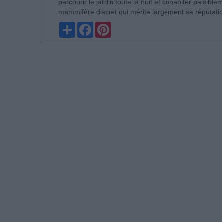
parcourir le jardin toute la nuit et cohabiter paisibl
mammifère discret qui mérite largement sa réputation 
Partager
Facebook
Pinterest