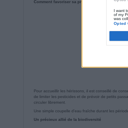
Comment favoriser sa présence
I want t
of my P
was col
Opted 
Pour accueillir les hérissons, il est conseillé de con
de limiter les pesticides et de prévoir de petits pass
circuler librement.
Une simple coupelle d'eau fraîche durant les périod
Un précieux allié de la biodiversité