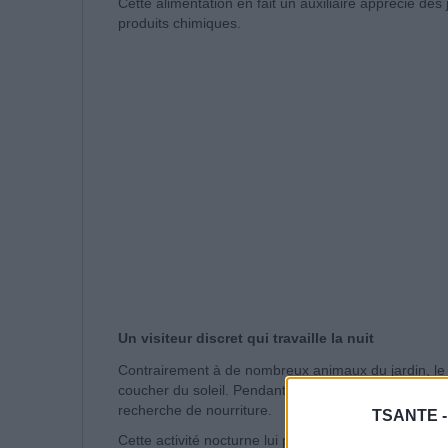
Cette alimentation en fait un auxiliaire apprécié des j
produits chimiques.
Un visiteur discret qui travaille la nuit
Contrairement à de nombreux animaux du jardin, le h
coucher du soleil. Pendant que le jardin dort, il par
recherche de nourriture.
TSANTE 
Cette activité nocturne lui permet d'explorer les pel