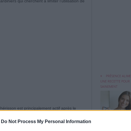
ardiniers qui cherchent à limiter l'utilisation de
Avec la technolo
évolue à une ...
PRÉSENCE ALIME
UNE RECETTE POUR
SAINEMENT
érisson est principalement actif après le
Témoignage d'u
court parfois plusieurs centaines de mètres à la
amie: sa fille avait
-
Do Not Process My Personal Information
REMÈDE SIMPLE
ouses, les haies, les massifs et les potagers
LES VERRUES