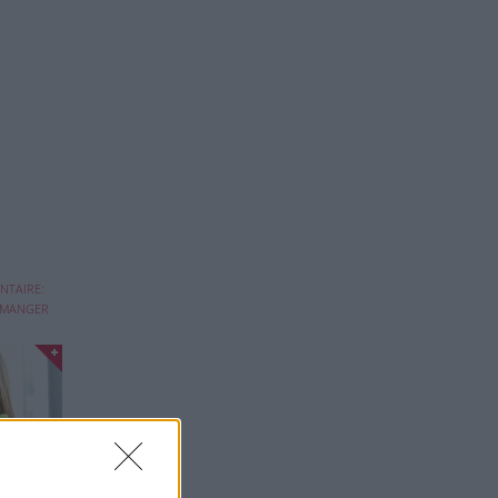
gie
NTAIRE:
 MANGER
ne
 ...
 CONTRE