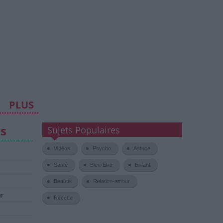
PLUS
es
Sujets Populaires
Vidéos
Psycho
Astuce
Santé
Bien-Etre
Enfant
Beauté
Relation-amour
ur
Recette