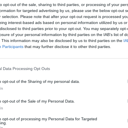
to opt-out of the sale, sharing to third parties, or processing of your per
formation for targeted advertising by us, please use the below opt-out s
r selection. Please note that after your opt-out request is processed y
eing interest-based ads based on personal information utilized by us or
disclosed to third parties prior to your opt-out. You may separately opt-
Un tendre petit c
losure of your personal information by third parties on the IAB’s list of
UN CHIEN GRIMP
grimpe à côté du .
. This information may also be disclosed by us to third parties on the
IA
DU CERCUEIL DU MA
Participants
that may further disclose it to other third parties.
DÉCÉDÉ ET L'ACCO
DANS SON ...
l Data Processing Opt Outs
o opt-out of the Sharing of my personal data.
In
o opt-out of the Sale of my Personal Data.
. Les tas de bois, les amas de feuilles mortes
ux pour se cacher, se reposer ou hiberner
In
to opt-out of processing my Personal Data for Targeted
d'endroits où s'installer.
ing.
In