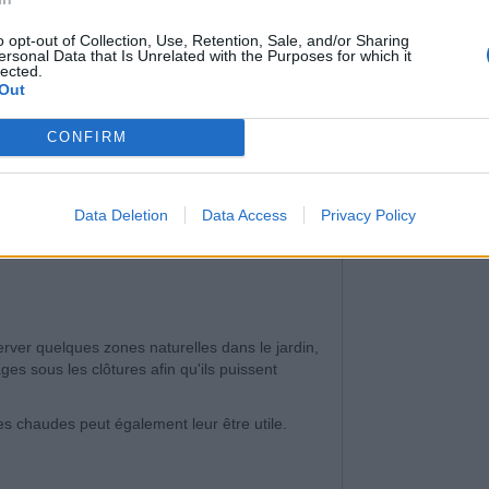
o opt-out of Collection, Use, Retention, Sale, and/or Sharing
ersonal Data that Is Unrelated with the Purposes for which it
lected.
Out
CONFIRM
Data Deletion
Data Access
Privacy Policy
server quelques zones naturelles dans le jardin,
ages sous les clôtures afin qu'ils puissent
es chaudes peut également leur être utile.