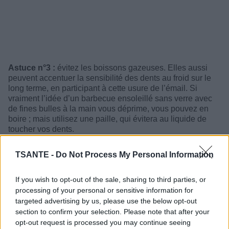
Astuce n°3 :
évitez les boissons gazeuses. Elles aussi
peuvent accentuer la sensibilité des dents au froid sur le
long terme, en participant à cette usure de l’émail. Si
vraiment l’idée d’un barbecue ensoleillé sans verre avec
de fines bulles à la main vous déprime, vous pouvez en
boire ; mais utilisez une paille, qui évitera au liquide de
toucher vos dents.
Astuce n°4 :
ne vous brossez pas les dents
TSANTE -
Do Not Process My Personal Information
immédiatement après le repas, ou en tout cas pas après
avoir consommé de l’acide citrique, que l’on trouve dans
les nourritures et les boissons acides (comme les fruits ou
If you wish to opt-out of the sale, sharing to third parties, or
le vin). L’acide va ramollir l’émail et rendre les dents
processing of your personal or sensitive information for
encore plus sensibles, alors patientez un peu.
targeted advertising by us, please use the below opt-out
section to confirm your selection. Please note that after your
opt-out request is processed you may continue seeing