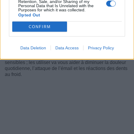
Retention, Sale, and/or Sharing of my
vous des dents sans le savoir, c’est bien plus fréquent
Personal Data that Is Unrelated with the
qu’on ne le croit ! Cela peut aussi arriver la nuit ; et c’est
Purposes for which it was collected.
Opted Out
alors difficile à contrôler… Et on se retrouve durant la
journée avec des dents douloureuses et sensibles,
CONFIRM
définitivement pas la formule gagnante pour profiter
ensuite de pastèque fraîche ou d’un jus de fruits glacé…
Astuce n°6 :
choisissez des produits qui vont aider
Data Deletion
Data Access
Privacy Policy
vos dents à affronter le froid. Certains dentifrices, certains
bains de bouche, sont conçus spécialement pour les dents
sensibles ; les utiliser va vous aider à diminuer la douleur
quotidienne, l’attaque de l’émail et les réactions des dents
au froid.