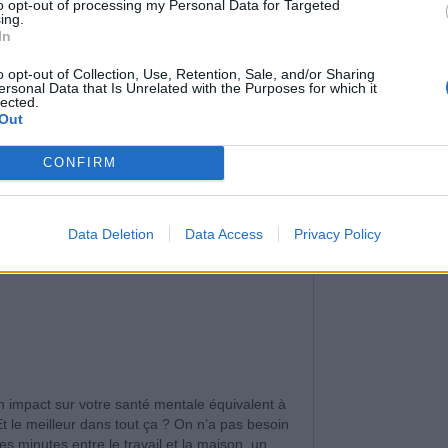
to opt-out of processing my Personal Data for Targeted
ing.
s globaux de la marche. Non seulement
elle
In
elle agit aussi sur notre cerveau. Les études
o opt-out of Collection, Use, Retention, Sale, and/or Sharing
ienne améliore l’humeur, réduit le stress et
ersonal Data that Is Unrelated with the Purposes for which it
lected.
Out
CONFIRM
Data Deletion
Data Access
Privacy Policy
 impact sur votre santé mentale équivalent à
t le meilleur dans tout ça ? On n’a pas besoin
es minutes entre le travail et la maison, un