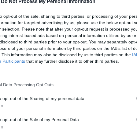
-
Do Not Process My Personal Information
s 2 500 pas par jour, ce qui est très peu, vous
EFFICACES POUR ÉVI
écemment a montré que 7 000 pas quotidiens
BUÉE SUR ...
talité de près de 50 %.
"
to opt-out of the sale, sharing to third parties, or processing of your per
formation for targeted advertising by us, please use the below opt-out s
r selection. Please note that after your opt-out request is processed y
Dans cet article,
eing interest-based ads based on personal information utilized by us or
allons partager ...
disclosed to third parties prior to your opt-out. You may separately opt-
losure of your personal information by third parties on the IAB’s list of
POURQUOI BOIRE
. This information may also be disclosed by us to third parties on the
IA
AU MIEL À JEUN?
Participants
that may further disclose it to other third parties.
l Data Processing Opt Outs
o opt-out of the Sharing of my personal data.
In
 rapport à la marche. Plus besoin de
 modéré, mais constant. Ces
7 000 pas
, soit
o opt-out of the Sale of my Personal Data.
uler le cœur, à améliorer la tension artérielle
In
 le système immunitaire.