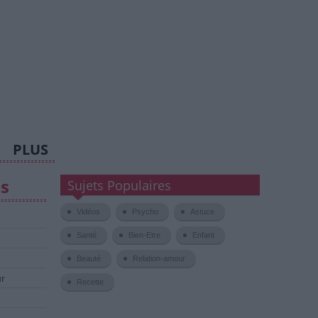
PLUS
es
Sujets Populaires
Vidéos
Psycho
Astuce
Santé
Bien-Etre
Enfant
Beauté
Relation-amour
ur
Recette