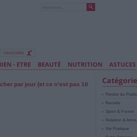
S'INSCRIRE
BIEN - ETRE
BEAUTÉ
NUTRITION
ASTUCES
Catégori
her par jour (et ce n’est pas 10
Perdre du Poids
Recette
Sport & Forme
Relation & Amo
Vie Pratique