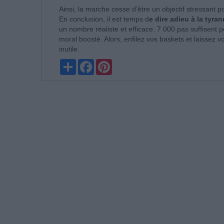
Ainsi, la marche cesse d’être un objectif stressant pou
En conclusion, il est temps d
e dire adieu à la tyra
un nombre réaliste et efficace. 7 000 pas suffisent 
moral boosté. Alors, enfilez vos baskets et laissez v
inutile.
Partager
Facebook
Pinterest