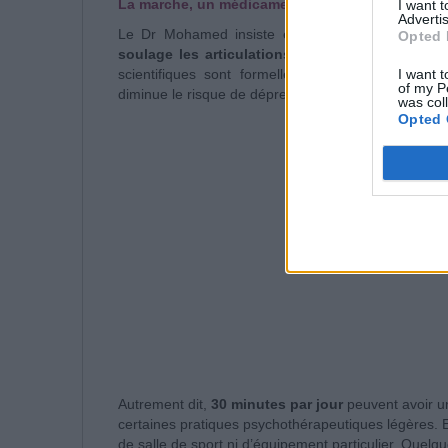
La marche, un médicament naturel
I want 
Advertis
Le Dr Mohamed insiste également sur les effet
Opted 
soulage les articulations et les muscles
, mais 
I want t
scientifiques sont formelles : une marche quotid
of my P
diminue le risque de dépression.
was col
Opted 
Autrement dit,
30 minutes par jour
peuvent avoir un
certaines pratiques psychothérapeutiques légères. E
de salle de sport ni d’équipement particulier. Quelqu