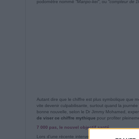
podomètre nommé
"Manpo-kei"
, ou
"compteur de 1
Autant dire que le chiffre est plus symbolique que m
vite devenir culpabilisante, surtout quand la journé
bonne nouvelle, selon le Dr Jimmy Mohamed, expert
de viser ce chiffre mythique
pour profiter pleinem
7 000 pas, le nouvel objectif santé
Lors d’une récente intervention sur Le Mag de la S