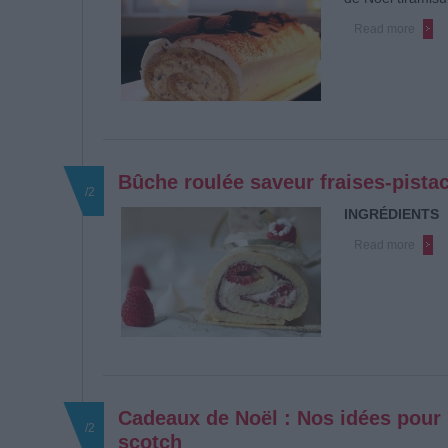
Read more
Bûche roulée saveur fraises-pista
/2
INGRÉDIENTS
Read more
Cadeaux de Noël : Nos idées pour l
/2
scotch