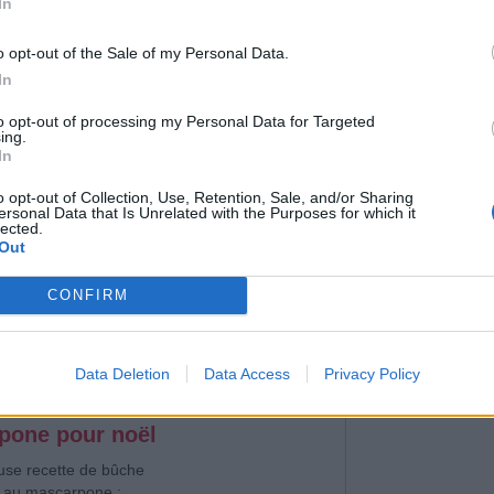
In
o opt-out of the Sale of my Personal Data.
In
to opt-out of processing my Personal Data for Targeted
ing.
 alertant sur la situation des
In
o opt-out of Collection, Use, Retention, Sale, and/or Sharing
rtiste de street-art à l’identité inconnue, a
ersonal Data that Is Unrelated with the Purposes for which it
lected.
elle œuvre. Cette fois-ci à Birmingham. À
Out
l et du froid de l’hiver, le Britannique nous
uation des sans-abri.
CONFIRM
Data Deletion
Data Access
Privacy Policy
pone pour noël
euse recette de bûche
u au mascarpone :