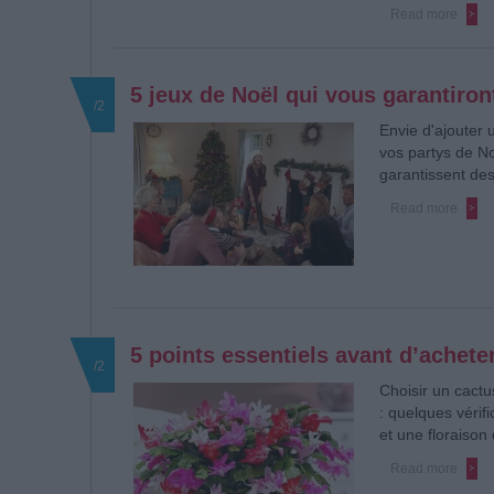
Read more
5 jeux de Noël qui vous garantiron
/2
Envie d'ajouter 
vos partys de N
garantissent de
Read more
5 points essentiels avant d’achete
/2
Choisir un cact
: quelques vérif
et une floraison
Read more