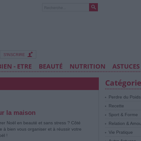
S'INSCRIRE
BIEN - ETRE
BEAUTÉ
NUTRITION
ASTUCES
Catégori
Perdre du Poids
Recette
ur la maison
Sport & Forme
r Noël en beauté et sans stress ? Côté
Relation & Amo
 à bien vous organiser et à réussir votre
Vie Pratique
ël !