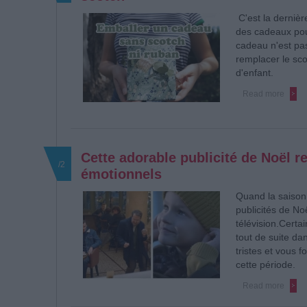
C'est la dernièr
des cadeaux pou
cadeau n'est pas
remplacer le sc
d'enfant.
Read more
Cette adorable publicité de Noël r
/2
émotionnels
Quand la saison
publicités de No
télévision.
Certai
tout de suite dan
tristes et vous 
cette période.
Read more