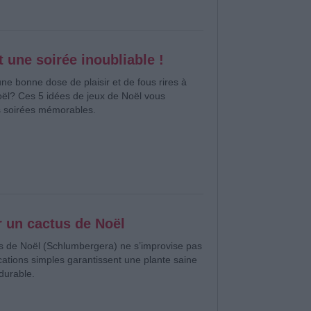
t une soirée inoubliable !
une bonne dose de plaisir et de fous rires à
oël? Ces 5 idées de jeux de Noël vous
s soirées mémorables.
r un cactus de Noël
us de Noël (Schlumbergera) ne s’improvise pas
ications simples garantissent une plante saine
 durable.