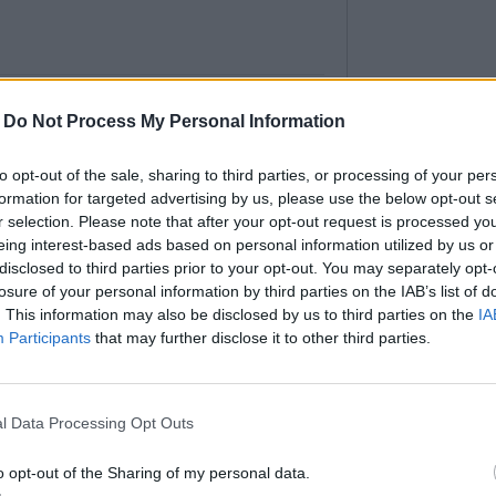
e colis avant Noël
-
Do Not Process My Personal Information
nçais multiplient les achats en ligne, les
to opt-out of the sale, sharing to third parties, or processing of your per
meçonnage se font de plus en plus
formation for targeted advertising by us, please use the below opt-out s
c le risque de voir ses données bancaires
r selection. Please note that after your opt-out request is processed y
 mauvaises mains.
eing interest-based ads based on personal information utilized by us or
disclosed to third parties prior to your opt-out. You may separately opt-
losure of your personal information by third parties on the IAB’s list of
. This information may also be disclosed by us to third parties on the
IA
Participants
that may further disclose it to other third parties.
neige à peu de frais
l’hiver seront ravis par cette astuce géniale.
l Data Processing Opt Outs
rent déjà la fin des beaux jours pourront se
nstallant un peu de joie hivernale dans leur
o opt-out of the Sharing of my personal data.
 autant se geler les doigts.